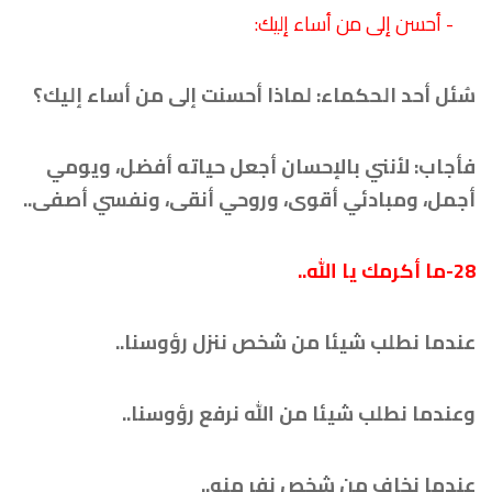
27- أحسن إلى من أساء إليك:
سُئل أحد الحكماء: لماذا أحسنت إلى من أساء إليك؟
فأجاب: لأنني بالإحسان أجعل حياته أفضل، ويومي
أجمل، ومبادئي أقوى، وروحي أنقى، ونفسي أصفى..
28-ما أكرمك يا الله..
عندما نطلب شيئا من شخص ننزل رؤوسنا..
وعندما نطلب شيئا من الله نرفع رؤوسنا..
عندما نخاف من شخص نفر منه..