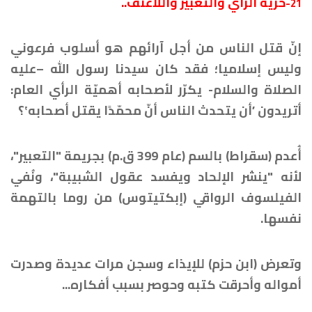
حرية الرأي والتعبير واللاعنف..
21-
إنّ قتل الناس من أجل آرائهم هو أسلوب فرعوني
وليس إسلاميا؛ فقد كان سيدنا رسول الله –عليه
الصلاة والسلام- يكرّر لأصحابه أهميّة الرأي العام:
أتريدون ʼأن يتحدث الناس أنّ محمّدًا يقتل أصحابهʽ؟
أُعدم (سقراط) بالسم (عام 399 ق.م) بجريمة "التعبير"،
لأنه "ينشر الإلحاد ويفسد عقول الشبيبة"، ونُفي
الفيلسوف الرواقي (إبكتيتوس) من روما بالتهمة
نفسها.
وتعرض (ابن حزم) للإيذاء وسجن مرات عديدة وصدرت
أمواله وأحرقت كتبه وحوصر بسبب أفكاره...