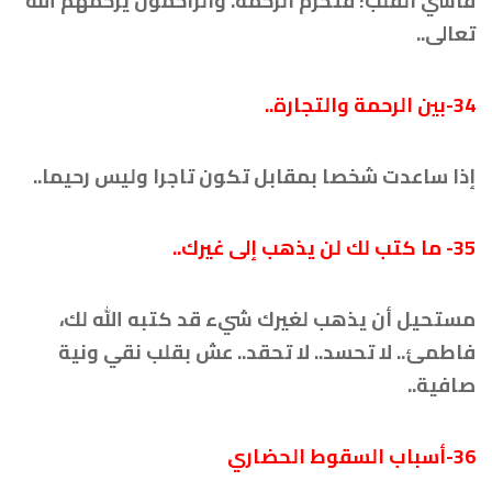
قاسي القلب؛ فتحرم الرحمة. والراحمون يرحمهم الله
تعالى..
34-بين الرحمة والتجارة..
إذا ساعدت شخصا بمقابل تكون تاجرا وليس رحيما..
5-
3
ما كتب لك لن يذهب إلى غيرك..
مستحيل أن يذهب لغيرك شيء قد كتبه الله لك،
فاطمئ.. لا تحسد.. لا تحقد.. عش بقلب نقي ونية
صافية..
36-أسباب ال
سقوط الحضاري