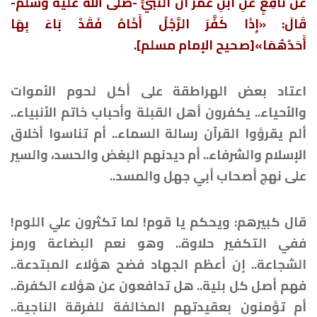
عَنْ نَافِعٍ عَنِ ابْنِ عُمَرَ أَنَّ النَّبيَّ -صلى الله عليه وسلم-
قَالَ: «إِذَا كَفَّرَ الرَّجُلُ أَخَاهُ فَقَدْ بَاءَ بِهَا
أَحَدُهُمَا»[صحيح الإمام مسلم].
اعتاد بعض الهراطقة على أكل لحوم الأموات
والأحياء.. يكفرون أهل القبلة وأحباب خاتم الأنبياء..
ألم يقرؤوا القرآن رسالة السماء.. أم تناسوا أخلاق
الإسلام والشرفاء.. أم ديدنهم البغض والحسد، والسير
على نهج أصحاب أبي جهل والمسد..
قال كبيرهم: ويحكم يا قوم! لما تكثرون علي اللوم!
ففي التكفير حلاوة.. وهو نعم البضاعة ورمز
الشجاعة.. إن أعظم الجهاد فضح هؤلاء المبتدعة..
فهم أصل كل بلية.. هل تدافعون عن هؤلاء الكفرة..
أم تؤمنون بعقيدتهم المخالفة للفرقة الناجية..