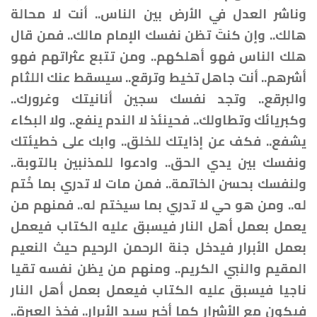
وناشر العدل في الأرض بين الناس.. أنت لا محالة
هالك.. وإن كنتَ تظن نفسك الإمام مالك.. فمن قال
هلك الناس فهو أهلكهم.. ومن تتبع عثراتهم فهو
أشرهم.. أنت جاهل تخيط وترقع.. سيسقط عنك اللثام
والبرقع.. وتجد نفسك سجين أنانيتك وغرورك..
وكبريائك وتطاولك.. فحينئذ لا الندم ينفع.. ولا البكاء
يشفع.. فكف عن إذايتك للخلق.. وابك على خطيئتك
ونفسك بين يدي الحق.. وادعوا للمذنبين بالتوبة..
ولنفسك بحسن الخاتمة.. فمن مات لا تدري بما خُتم
له.. ومن هو حي لا تدري بما سيختم له.. فمنهم من
يعمل بعمل أهل النار فيسبق عليه الكتاب فيعمل
بعمل الأبرار فيدخل جنة الرحمن الرحيم حيث النعيم
المقيم والنبي الكريم.. ومنهم من يظن نفسه تقيا
ناجيا فيسبق عليه الكتاب فيعمل بعمل أهل النار
فيكون مع الأشرار كما أخبر سيد الأبرار.. فخذ العبرة..