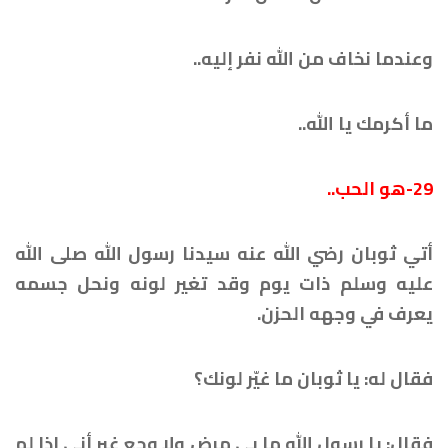
وعندما نخاف من الله نفر إليه..
ما أكرمك يا الله..
29-هو الحب..
أتي ثوبان رضي الله عنه سيدنا رسول الله صلى الله
عليه وسلم ذات يوم وقد تغير لونه ونحل جسمه
يعرف في وجهه الحزن.
فقال له: يا ثوبان ما غيّر لونك؟
فقال: يا رسول الله ما بي مرض ولا وجع غير أني إذا لم