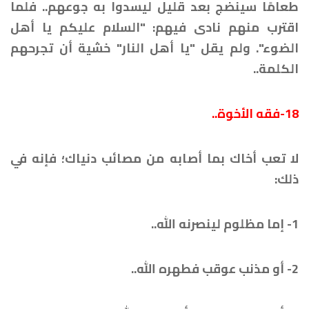
طعامًا سينضج بعد قليل ليسدوا به جوعهم.. فلما
اقترب منهم نادى فيهم: "السلام عليكم يا أهل
الضوء". ولم يقل "يا أهل النار" خشية أن تجرحهم
الكلمة..
18-فقه الأخوة..
لا تعب أخاك بما أصابه من مصائب دنياك؛ فإنه في
ذلك:
1- إما مظلوم لينصرنه الله..
2- أو مذنب عوقب فطهره الله..