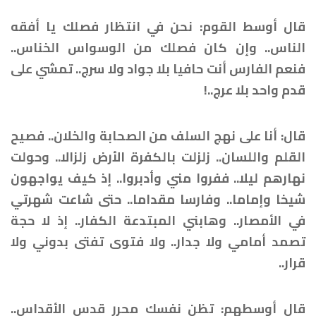
قال أوسط القوم: نحن في انتظار فصلك يا أفقه
الناس.. وإن كان فصلك من الوسواس الخناس..
فنعم الفارس أنت حافيا بلا جواد ولا سرج.. تمشي على
قدم واحد بلا عرج..!
قال: أنا على نهج السلف من الصحابة والخلان.. فصيح
القلم واللسان.. زلزلت بالكفرة الأرض زلزالا.. وحولت
نهارهم ليلا.. ففروا مني وأدبروا.. إذ كيف يواجهون
شيخا وإماما.. وفارسا مقداما.. حتى شاعت شهرتي
في الأمصار.. وهابني المبتدعة الكفار.. إذ لا حجة
تصمد أمامي ولا جدار.. ولا فتوى تفتى بدوني ولا
قرار..
قال أوسطهم: تظن نفسك محرر قدس الأقداس..