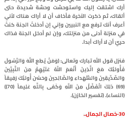
أرك اشتقت إليك واستوحشت وحشة شديدة حتى
ألقاك، ثم ذكرت الآخرة فأخاف أن لا أراك هناك لأني
أعرف أنك ترفع مع النبيين وإني إن أدخلتُ الجنة كنتُ
في منزلة أدنى من منزلتك، وإن لم أدخل الجنة فذاك
حريّ أن لا أراك أبدا.
فنزل قول الله تبارك وتعالى: (وَمَنْ يُطِعِ اللَّهَ وَالرَّسُولَ
فَأُولئِكَ مَعَ الَّذِينَ أَنْعَمَ اللَّهُ عَلَيْهِمْ مِنَ النَّبِيِّينَ
وَالصِّدِّيقِينَ وَالشُّهَداءِ وَالصَّالِحِينَ وَحَسُنَ أُولئِكَ رَفِيقاً
(69) ذلِكَ الْفَضْلُ مِنَ اللَّهِ وَكَفى بِاللَّهِ عَلِيماً (70))
(النساء). (تفسير الخازن).
30-خصال الجمال..