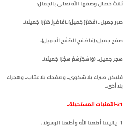
ثلاث خصال وصفها الله تعالى بالجمال:
صبر جميل.. (فَصَبْرٌ جَمِيلٌ)..(فَاصْبِرْ صَبْرًا جَمِيلًا)..
صفح جميل: (فَاصْفَحِ الصَّفْحَ الْجَمِيلَ)..
هجر جميل.. (وَاهْجُرْهُمْ هَجْرًا جَمِيلًا)..
فليكن صبرك بلا شكوى.. وصفحك بلا عتاب.. وهجرك
بلا أذى..
31-
الأمنيات المستحيلة..
1- ياليتنا أطعنا الله وأطعنا الرسولا .