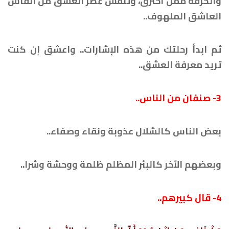
والحُرْقة ممَّن احْتَرق، وتنفَّس عِطْر العشق من أنفاس
العاشق الملهوف..
ثم ابدأ رحلتك من هذه الإشارات.. واعشق إن كنت
تريد معرفة العشق..
3- صنفان من الناس..
بعض الناس كالشلال عذوبة ونقاء وصفاء..
وبعضهم الآخر كالبئر المظلم ظلمة ووحشة وشرا..
4- قال كبيرهم..