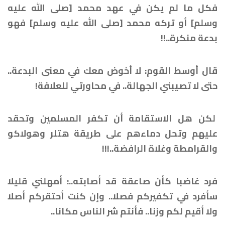
فكل ما لم يكن في عهد محمد [صلى الله عليه
وسلم] أو تركه محمد [صلى الله عليه وسلم] فهو
بدعة منكرة..!!
قال أوسط القوم: لا أخوض معك في معنى البدعة..
حتى لا تصيبني الجهالة.. في محاورتي للعلافة!
لكن هل الاستقامة أن تكفر المسلمين وتحقد
عليهم وتحل دماءهم على طريقة هتلر وهولاكو
والقرامطة وغلاة الرافضة..!!!
فرد غاضبا كأن صاعقة قد أصابته..: أمهلني قليلا
سأفرد في تكفيركم فصلا.. وإن كنت أحتقركم أصلا
ولا أقيم لكم وزنا.. فأنتم شر الناس مكانا..