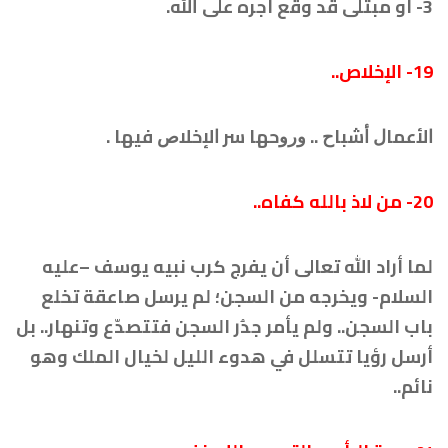
3- أو مبتلى قد وقع أجره على الله.
19- الإخلاص..
ﺍﻷﻋﻤﺎﻝ ﺃﺷﺒﺎﺡ .. ﻭﺭﻭﺣﻬﺎ ﺳﺮ ﺍﻹﺧﻼﺹ ﻓﻴﻬﺎ .
20-
من لاذ بالله كفاه..
لما أراد الله تعالى أن يفرج كرب نبيه يوسف –عليه
السلام- ويخرجه من السجن؛ لم يرسل صاعقة تخلع
باب السجن.. ولم يأمر جدُر السجن فتتصدّع وتنهار.. بل
أرسل رؤيا تتسلل في هدوء الليل لخيال الملك وهو
نائم..