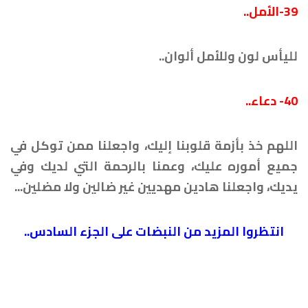
39-الأمل..
لليأس لون وللأمل ألوان..
40- دعاء..
اللهم خذ بأزمة قلوبنا إليك، واجعلنا ممن توكل في
جميع أموره عليك، وعمنا بالرحمة التي لديك وفي
يديك، واجعلنا هادين مهديين غير ضالين ولا مضلين...
انتظروا المزيد من النبضات على الجزء السادس..