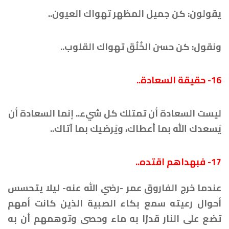
يقولون: كن جميل المظهر تهواك العيون..
ونقول: كن حسن الخُلُق تهواك القلوب..
16- حقيقة السعادة..
ليست السعادة أن تمتلك كل شيء.. إنما السعادة أن
يُسعدك الله بما أعطاك، ويُرضيك بما آتاك..
17- فبهداهم اقتده..
عندما خرج الفاروق عمر -رضي الله عنه- ليلا يتحسس
أحوال رعيته سمع بكاء الصبية الذين كانت أمهم
تضع على النار قدرًا به ماء وحصى وتوهمهم أن به