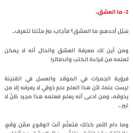
2- ما العشق..
سُئِل أحدهم: ما العشق؟ فأجاب: صِرْ مثلنا لتعرف..
ومن أين لك معرفة العشق والحال أنه لا يمكن
تعلمه من قراءة الكتب والدفاتر!
فرؤية الجمرات في الموقد والعسل في القنينة
ليست علما، لأن هذا العلم علم ذوقي لا يعرفه إلا من
يذوقه.. ومن ادعى أنه يعلم فعلمه هذا مجرد ظنّ لا
غير ..
وما دام الأمر كذلك فتعلَّم أنتَ الوقوع ممَّن وَقَع،