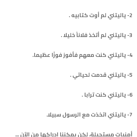
2- ياليتني لم أوت كتابيه .
3- ياليتني لم أتخذ فلاناً خليلا .
4- ياليتني كنت معهم فأفوز فوزًا عظيما.
5- ياليتني قدمت لحياتي .
6- ياليتني كنت ترابا .
7- ياليتني اتخذت مع الرسول سبيلا.
أمنيات مستحيلة، لكن يمكننا إدراكها من الآن ...