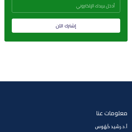
إشترك الآن
معلومات عنا
أ.د.رشيد كُهُوس