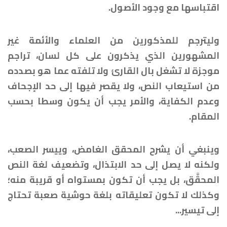
اقتباسها مع وجود الأصول.
وليترجم للمذكورين من العلماء والأئمة غير
المشهورين الذي يذكرون على كل لسان، تراجم
موجزة لا تشغل بال القارئ ولا تلفته عما هو بصدده
من استيعاب النص، ولا يقصر فيها إلى حد الإجحاف
وعدم الكفاية، والأمر يجب أن يكون وسطا بحسب
المقام.
وينبغي أن يشرح المحقق الغامض، وييسر الصعب،
ولكنه لا يصل إلى حد الابتذال، وتضعيف لغة النص
المحقَّق، بل يجب أن تكون بمستواه أو قريبة منه؛
وكذلك لا تكون تعليقاته بلغة حوشية صعبة تحتاج
إلى تيسير...