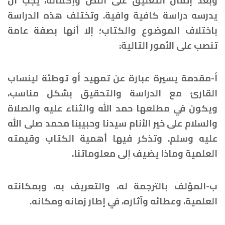
وبعد إتقان التعليق على النص وإكماله، يجب أن
يدرسه دراسة كافية وافية. وتختلف هذه الدراسة
باختلاف الموضوع والكتاب؛ إلا أنها بصفة عامة
تنصب على الأمور التالية:
أ-مقدمة يسيرة عبارة عن تمهيد أو توطئة لينساب
القارئ مع الدراسة والتحقيق بشكل مناسب،
ويكون في مطلعها حمد الله والثناء عليه والصلاة
والسلام على خير الأنام سيدنا وحبيبنا محمد صلى الله
عليه وسلم. وتذكر فيها أهمية الكتاب وقيمته
العلمية وماذا يضيف إلى معلوماتنا.
ب-المؤلف بالترجمة له، والتعريف به، وبمكانته
العلمية، وعطائه وآثاره، في إطار زمانه ومكانه.