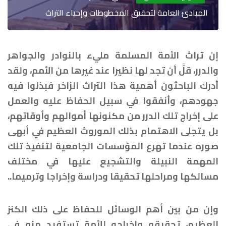
المبادئ العامة لتحقيق المخطوطات وإحياء التراث
إن تراث الأمة المسلمة مليء بالنوادر والجواهر
والدرر، قلَّ أن تجد لها نظيرا عند غيرها من الأمم، ولقد
أدرك الباحثون أهمية هذا التراث الزاخر فبذلوا فيه
جهودهم، وأنفقوا في سبيل الحفاظ عليه والعمل
على إخراج تلك الدرر من مكنونها أموالهم وأوقاتهم،
بل يتجلى الاهتمام بذلك الموروث العظيم في أبهى
صوره عندما تهرع المؤسسات الجامعية لتنفيذ تلك
المهمة النبيلة والتشجيع عليها في مختلف
مسالكها ومراحلها تحقيقا ودراسة وإخراجا وترميما..
وإن من بين أهم الوسائل للحفاظ على ذلك الكنز
العظيم، تحقيقه وإخراجه للأمة تستفيد منه في