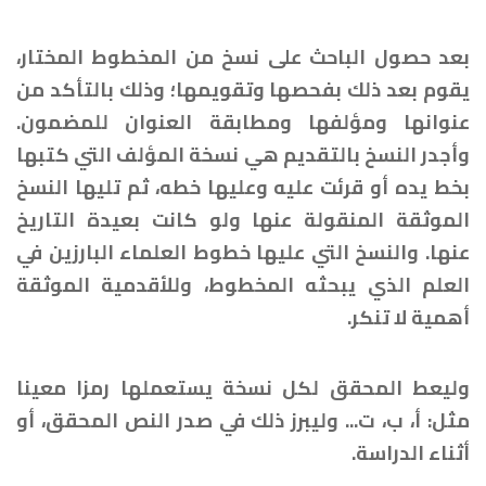
بعد حصول الباحث على نسخ من المخطوط المختار،
يقوم بعد ذلك بفحصها وتقويمها؛ وذلك بالتأكد من
عنوانها ومؤلفها ومطابقة العنوان للمضمون.
وأجدر النسخ بالتقديم هي نسخة المؤلف التي كتبها
بخط يده أو قرئت عليه وعليها خطه، ثم تليها النسخ
الموثقة المنقولة عنها ولو كانت بعيدة التاريخ
عنها. والنسخ التي عليها خطوط العلماء البارزين في
العلم الذي يبحثه المخطوط، وللأقدمية الموثقة
أهمية لا تنكر.
وليعط المحقق لكل نسخة يستعملها رمزا معينا
مثل: أ، ب، ت... وليبرز ذلك في صدر النص المحقق، أو
أثناء الدراسة.