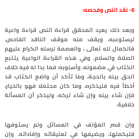
6- نقد النص وفحصه:
وبعد ذلك يعيد المحقق قراءة النص قراءة واعية
ليستوعبه، ويقف منه موقف الناقد الفاحص.
فالكمال لله تعالى ، والعصمة لرسله الكرام عليهم
الصلاة والسلام. وفي هذه القراءة الواعية يتتبع
الكتاب في مضمونه، وأسلوبه: فما بدا له فيه خلاف
الحق بينه بالحجة، وما تأكد أن واضع الكتاب قد
أخطأ فيه فليذكره، وما كان محتملا فهو بالخيار،
فإن شاء بينه وإن شاء تركه، وليذكر أن المسألة
خلافية.
وإن قصر المؤلف في المسائل ولم يستوفها
فليكملها، ويضيفها في تعليقاته وإفاداته. وإن