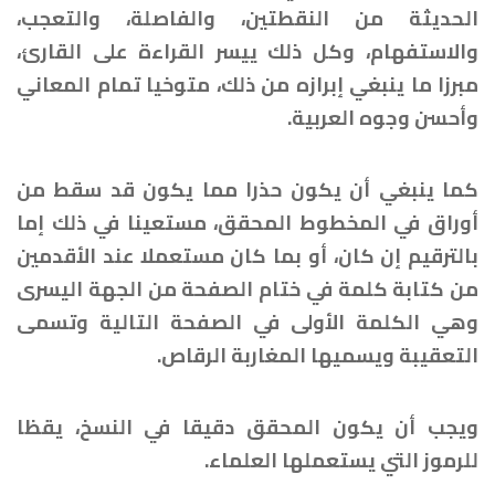
الحديثة من النقطتين، والفاصلة، والتعجب،
والاستفهام، وكل ذلك ييسر القراءة على القارئ،
مبرزا ما ينبغي إبرازه من ذلك، متوخيا تمام المعاني
وأحسن وجوه العربية.
كما ينبغي أن يكون حذرا مما يكون قد سقط من
أوراق في المخطوط المحقق، مستعينا في ذلك إما
بالترقيم إن كان، أو بما كان مستعملا عند الأقدمين
من كتابة كلمة في ختام الصفحة من الجهة اليسرى
وهي الكلمة الأولى في الصفحة التالية وتسمى
التعقيبة ويسميها المغاربة الرقاص.
ويجب أن يكون المحقق دقيقا في النسخ، يقظا
للرموز التي يستعملها العلماء.