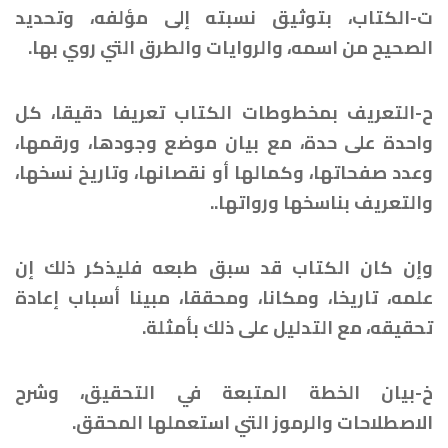
ت-الكتاب، بتوثيق نسبته إلى مؤلفه، وتحديد
الصحيح من اسمه، والروايات والطرق التي روي بها.
ح-التعريف بمخطوطات الكتاب تعريفا دقيقا، كل
واحدة على حدة، مع بيان موضع وجودها، ورقمها،
وعدد صفحاتها، وكمالها أو نقصانها، وتاريخ نسخها،
والتعريف بناسخها ورواتها..
وإن كان الكتاب قد سبق طبعه فليذكر ذلك إن
علمه، تاريخا، ومكانا، ومحققا، مبينا أسباب إعادة
تحقيقه، مع التدليل على ذلك بأمثلة.
خ-بيان الخطة المتبعة في التحقيق، وشرح
الاصطلاحات والرموز التي استعملها المحقق.