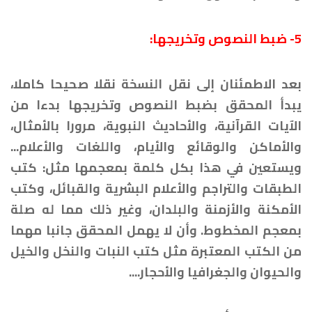
5- ضبط النصوص وتخريجها:
بعد الاطمئنان إلى نقل النسخة نقلا صحيحا كاملا،
يبدأ المحقق بضبط النصوص وتخريجها بدءا من
الآيات القرآنية، والأحاديث النبوية، مرورا بالأمثال،
والأماكن والوقائع والأيام، واللغات والأعلام...
ويستعين في هذا بكل كلمة بمعجمها مثل: كتب
الطبقات والتراجم والأعلام البشرية والقبائل، وكتب
الأمكنة والأزمنة والبلدان، وغير ذلك مما له صلة
بمعجم المخطوط. وأن لا يهمل المحقق جانبا مهما
من الكتب المعتبرة مثل كتب النبات والنخل والخيل
والحيوان والجغرافيا والأحجار....