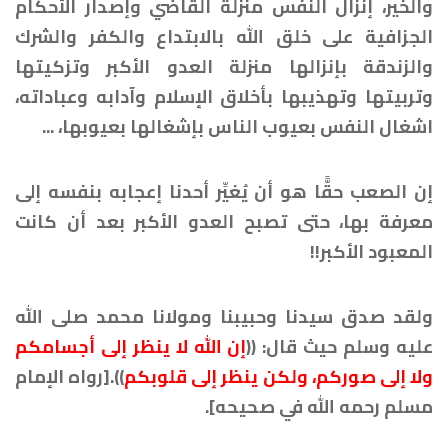
والخير، إنزال النفس منزلة القاضي وإصدار الأحكام
الجزافية على خلق الله بالابتداع والكفر والشرك
والزندقة بإنزالها منزلة العدو الأكبر وتزكيتها
وتربيتها وتهذيبها بأخلاق الإسلام وآدابه وعباداته،
اشغال النفس بعيوب الناس بإشغالها بعيوبها، ...
إن الصعب حقًّا هو أن يُغيِّر أحدنا إعجابه بنفسه إلى
معرفة بها، حتى تصبح العدو الأكبر بعد أن كانت
المعبود الأكبر!!
ولقد صدق سيدنا وحبيبنا ومولانا محمد صلى الله
عليه وسلم حيث قال: ((
إن الله لا ينظر إلى أجسامكم
ولا إلى صوركم، ولكن ينظر إلى قلوبكم
)).[رواه الإمام
مسلم رحمه الله في صحيحه].