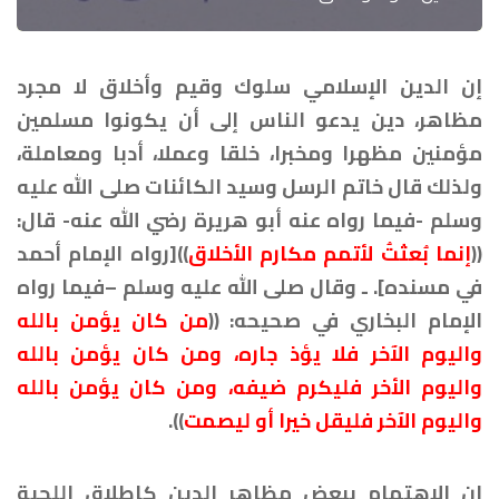
إن الدين الإسلامي سلوك وقيم وأخلاق لا مجرد
مظاهر، دين يدعو الناس إلى أن يكونوا مسلمين
مؤمنين مظهرا ومخبرا، خلقا وعملا، أدبا ومعاملة،
ولذلك قال خاتم الرسل وسيد الكائنات صلى الله عليه
وسلم -فيما رواه عنه أبو هريرة رضي الله عنه- قال:
((
إنما بُعثتُ لأتمم مكارم الأخلاق
))[رواه الإمام أحمد
في مسنده]. ـ وقال صلى الله عليه وسلم –فيما رواه
الإمام البخاري في صحيحه: ((
من كان يؤمن بالله
واليوم الآخر فلا يؤذ جاره، ومن كان يؤمن بالله
واليوم الأخر فليكرم ضيفه، ومن كان يؤمن بالله
واليوم الآخر فليقل خيرا أو ليصمت
)).
إن الاهتمام ببعض مظاهر الدين كإطلاق اللحية