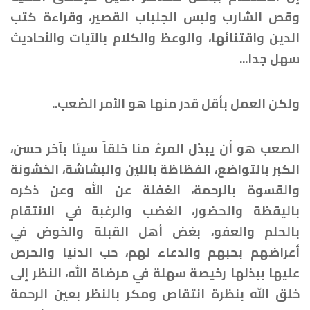
وقص الشارب ولبس الجلباب القصير، وقراءة كتب
الدين واقتنائها، والوعظ والكلام بالآيات والأحاديث
سهل جدا...
ولكن العمل بأقل قدر منها هو الأمر الصّعب..
الصعب هو أن يبدّل المرءُ منا خلقاً سيئا بآخر حسن،
الكبر بالتواضع، الفظاظة باللين والبشاشة، الخشونة
والقسوة بالرحمة، الغفلة عن الله وعن ذكره
باليقظة والحضور، الغضب والرغبة في الانتقام
بالحلم والعفو، بغض أهل القبلة والخوض في
أعراضهم بحبهم والدعاء لهم، حب الدنيا والحرص
عليها ببذلها رخيصة سهلة في مرضاة الله، النظر إلى
خلق الله بنظرة انتقاص ومكر بالنظر بعين الرحمة