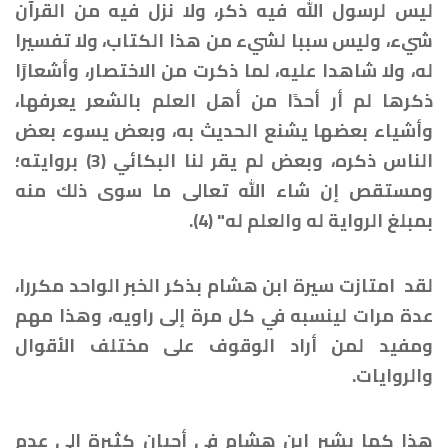
ليس لرسول الله فيه ذكر، ولا نزل فيه من القرآن
شيء، وليس سببا لشيء من هذا الكتاب، ولا تفسيرا
له، ولا شاهدا عليه، لما ذكرت من الاختصار، وأشعارًا
ذكرها لم أر أحدًا من أهل العلم بالشعر يعرفها،
وأشياء بعضها يشنع الحديث به، وبعض يسوء بعض
الناس ذكره، وبعض لم يقر لنا البكائي (3) بروايته؛
ومستقص إن شاء الله تعالى ما سوى ذلك منه
بمبلغ الرواية له والعلم له" (4).
لقد امتازت سيرة ابن هشام بذكر الخبر الواحد مكررا،
عدة مرات لينسبه في كل مرة إلى راويه، وهذا مهم
ومفيد لمن أراد الوقوف على مختلف الأقوال
والروايات.
هذا كما يشير ابن هشام في أحيان كثيرة إلى عدم