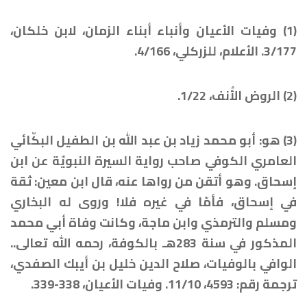
(1) وفيات الأعيان وأنباء أبناء الزمان، لابن خلكان،
3/177. الأعلام، للزركلي، 4/166.
(2) الروض الأُنف، 1/22.
(3) هو: أبو محمد زياد بن عبد الله بن الطفيل البكّائي
العامري الكوفي صاحب رواية السيرة النبويّة عن ابن
إسحاق. وهو أتقن من رواها عنه، قال ابن معين: ثقة
في إسحاق، فأمّا في غيره فلا! وروى له البخاري
ومسلم والترمذي وابن ماجة، وكانت وفاة أبي محمد
المذكور في سنة 283هـ بالكوفة، رحمه الله تعالى..
الوافي بالوفيات، صلاح الدين خليل بن أيبك الصفدي،
ترجمة رقم: 4593، 11/10. وفيات الأعيان، 338-339.