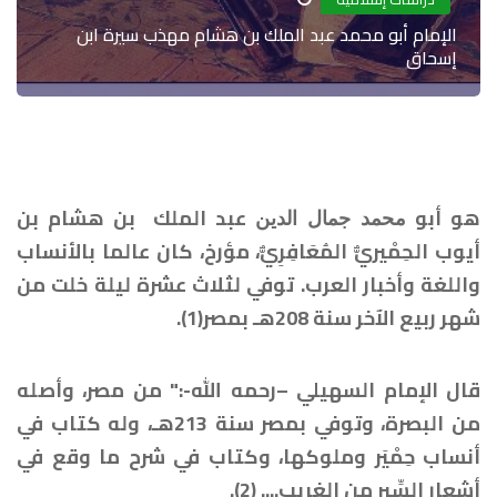
الإمام أبو محمد عبد الملك بن هشام مهذب سيرة ابن
إسحاق
هو أبو
عبد الملك بن هشام بن
محمد
جمال الدين
أيوب الحِمْيريٌّ المُعَافِرِيٌّ، مؤرخ، كان عالما بالأنساب
واللغة وأخبار العرب. توفي لثلاث عشرة ليلة خلت من
شهر ربيع الآخر سنة 208هـ بمصر(1).
قال الإمام السهيلي –رحمه الله-:" من مصر، وأصله
من البصرة، وتوفي بمصر سنة 213هـ، وله كتاب في
أنساب حِمْيَر وملوكها، وكتاب في شرح ما وقع في
أشعار السِّير من الغريب.... (2).