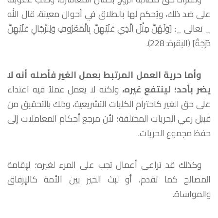
على ضد ذلك، ويُحكم لها بالطلاق في أحوال معينة، قال الله
_ تعالى _: [وَلَهُنَّ مِثْلُ الَّذِي عَلَيْهِنَّ بِالْمَعْرُوفِ وَلِلرِّجَالِ عَلَيْهِنَّ
دَرَجَةٌ] (البقرة: 228).
وأما حرية العمل المرتبط بعمل الغير فأصله أنه لا
يضر بأحد؛ لينتفع غيره،
ولكنه لا يعمل عملاً فيه اعتداء
على حق الغير كاحترام الكليات التشريعية، وذلك بالتحقيق من
قبيل رعي الحريات المختلفة؛ لأن مرجع أحكام المعاملات إلى
حفظ مجموع الحريات.
وكذلك قد تراعى أعمال تجب على المرء لغيره؛ لإقامة
المصالح كما تقدم، أو لبث الخير بين الأمة كالإرفاق
والمواساة.