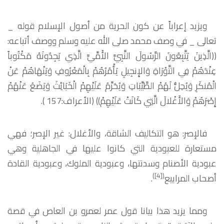
ويزيد إعراباً عن كون الحرية من أصول الإسلام قوله _
تعالى _ في وصف محمد صلى الله عليه وسلم ووصف أتباعه:
((الَّذِينَ يَتَّبِعُونَ الرَّسُولَ النَّبِيَّ الأُمِّيَّ الَّذِي يَجِدُونَهُ مَكْتُوباً
عِنْدَهُمْ فِي التَّوْرَاةِ وَالإِنجِيلِ يَأْمُرُهُمْ بِالْمَعْرُوفِ وَيَنْهَاهُمْ عَنْ
الْمُنكَرِ وَيُحِلُّ لَهُمْ الطَّيِّبَاتِ وَيُحَرِّمُ عَلَيْهِمْ الْخَبَائِثَ وَيَضَعُ عَنْهُمْ
إِصْرَهُمْ وَالأَغْلالَ الَّتِي كَانَتْ عَلَيْهِمْ)) (الأعراف:157 ).
فالإصر: هو التكاليف الشاقة، والأغلال: غير الإصر؛ فهي
مستعارة للعبودية التي كانوا عليها في الجاهلية وهي
عبودية الأصنام وسدنتها، وعبودية الملوك، وعبودية القادة
)
[4]
(
أصحاب المرابيع
.
ومما يزيد هذا بيانا قول عمر لعمرو بن العاص في قصة