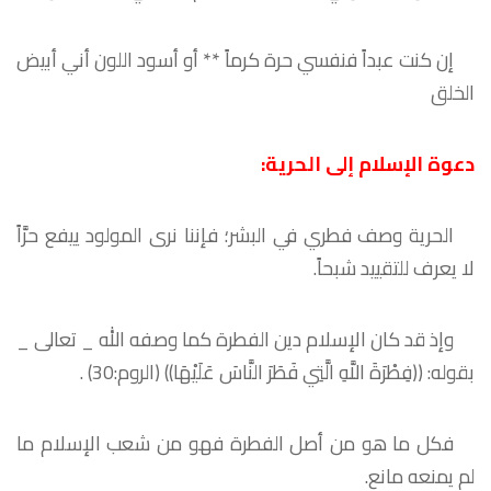
إن كنت عبداً فنفسي حرة كرماً
**
أو أسود اللون أني أبيض
الخلق
دعوة الإسلام إلى الحرية:
الحرية وصف فطري في البشر؛ فإننا نرى المولود ييفع حرَّاً
لا يعرف للتقييد شبحاً.
وإذ قد كان الإسلام دين الفطرة كما وصفه الله _ تعالى _
بقوله: ((فِطْرَةَ اللَّهِ الَّتِي فَطَرَ النَّاسَ عَلَيْهَا)) (الروم:30) .
فكل ما هو من أصل الفطرة فهو من شعب الإسلام ما
لم يمنعه مانع.