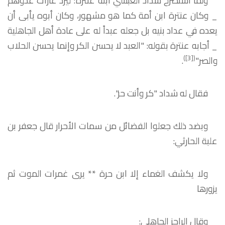
ولما استصرخ شداد العبسي ابنه عنترة؛ ليرد غارات عدوهم
_ وكان عنترة ابن أمة كما هو مشهور، وكان أبوه يأبى أن
يعده في عداد بنيه بل جعله عبداً له على عادة أهل الجاهلية
_ أجابه عنترة بقوله: "العبد لا يحسن الكر وإنما يحسن الحلاب
)
[3]
(
والصر"
.
فقال له شداد "كر وأنت حر".
وبضد ذلك جعلوا الفضائل من سمات الأحرار قال جعفر بن
علبة الحارثي:
ولا يكشف الغماء إلا ابن حرة ** يرى غمرات الموت ثم
يزورها
وقال الراجز الجاهلي: