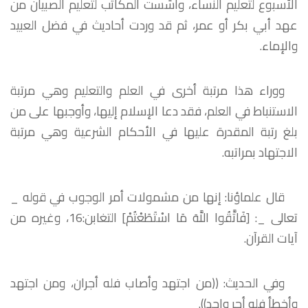
الأسبوع لتعليم النساء، وأُسِّست المكاتب لتعليم الصبيان من
عهد أبي بكر أو عمر، ثم قد وردت أحاديث في فضل العبيد
والإماء.
ووراء هذا مرتبة أخرى في العلم والتعليم وهي مرتبة
الاستنباط في العلم، فقد دعا الإسلام إليها، وأوجبها على من
بلغ رتبة المقدرة عليها في الأحكام الشرعية وهي مرتبة
الاجتهاد بمراتبه.
قال علماؤنا: إنها من مشمولات أمر الوجوب في قوله _
تعالى _: [فَاتَّقُوا اللَّهَ مَا اسْتَطَعْتُمْ] التغابن:16، وغيره من
آيات القرآن.
وفي الحديث: ((من اجتهد وأصاب فله أجران، ومن اجتهد
وأخطأ فله أجر واحد)).