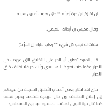
لن يُسْلِمَ ابنُ حرةٍ زَميلَه
**
حتى يموت أو يرى سبيله
وقال مخيس بن أرطاة التميمي:
فقلت له تجنب كل شيء
**
يعاب عليك إن الحرَّ حرُّ
قال المبرد: "يعني أن الحر على الأخلاق التي عهدت في
الأحرار وكما كنت تعهد". ا. هـ يعني وأنت حر فلا تخالف خلق
الأحرار.
حتى لقد احتاج بعض أصحاب الأخلاق الحميدة من عبيدهم
إلى إعلان الاختلاف بين حال عبودية شخصه، وكرم نفسه
كما قال حية النوبي الملقب بـ: سحيم عبد بني الحسحاس: