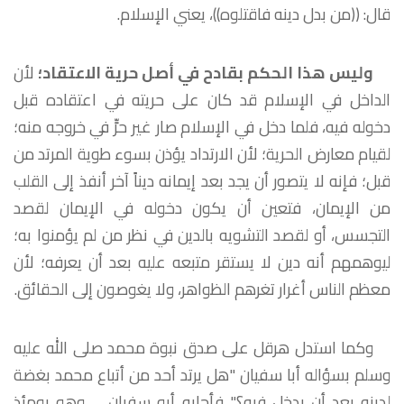
قال: ((من بدل دينه فاقتلوه))، يعني الإسلام.
وليس هذا الحكم بقادح في أصل حرية الاعتقاد؛
لأن
الداخل في الإسلام قد كان على حريته في اعتقاده قبل
دخوله فيه، فلما دخل في الإسلام صار غير حرٍّ في خروجه منه؛
لقيام معارض الحرية؛ لأن الارتداد يؤذن بسوء طوية المرتد من
قبل؛ فإنه لا يتصور أن يجد بعد إيمانه ديناً آخر أنفذ إلى القلب
من الإيمان، فتعين أن يكون دخوله في الإيمان لقصد
التجسس، أو لقصد التشويه بالدين في نظر من لم يؤمنوا به؛
ليوهمهم أنه دين لا يستقر متبعه عليه بعد أن يعرفه؛ لأن
معظم الناس أغرار تغرهم الظواهر، ولا يغوصون إلى الحقائق.
وكما استدل هرقل على صدق نبوة محمد صلى الله عليه
وسلم بسؤاله أبا سفيان "هل يرتد أحد من أتباع محمد بغضة
لدينه بعد أن يدخل فيه؟" فأجابه أبو سفيان _ وهو يومئذ