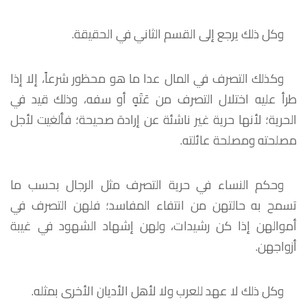
وكل ذلك يرجع إلى القسم الثاني في الحقيقة.
وكذلك التصرف في المال عدا ما هو محظور شرعاً، إلا إذا
طرأ عليه اختلال التصرف من عَتَهٍ أو سفه، وذلك قيد في
الحرية؛ لأنها حرية غير ناشئة عن إرادة صحيحة؛ فألغيت لأجل
مصلحته ومصلحة عائلته.
وحكم النساء في حرية التصرف مثل الرجال بحسب ما
تسمح به حالتهن من انتفاء المفاسد؛ فلهن التصرف في
أموالهن إذا كن رشيدات، ولهن إشهاد الشهود في غيبة
أزواجهن.
وكل ذلك لا عهد للعرب ولا لأهل الأديان الأخرى بمثله.