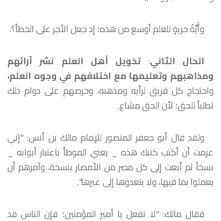
وأَيَّةُ حريةٍ للعلم أوسع من هذه؛ إذ جعل الأجر على الخطأ؟.
الحال الثاني
:
تخويل أهل العلم نشر آرائهم
ومذاهبهم وتعليمها مع اختلافهم في وجوه العلم،
واحتجاج كل فريق لرأيه ومذهبه، وحرصهم على دوام ذلك
تطلباً للحق؛ لأن الحق مشاع.
ولقد قال أبو جعفر المنصور للإمام مالك بن أنس: "إني
عزمت أن أكتب كتبك هذه _ يعني الموطأ باعتبار أبوابه _
نسخاً ثم أبعث إلى كل مصر من الأمصار بنسخة، وآمرهم أن
يعملوا بما فيها، ولا يتعدوها إلى غيرها".
فقال مالك: "لا تفعل يا أمير المؤمنين؛ فإن الناس قد