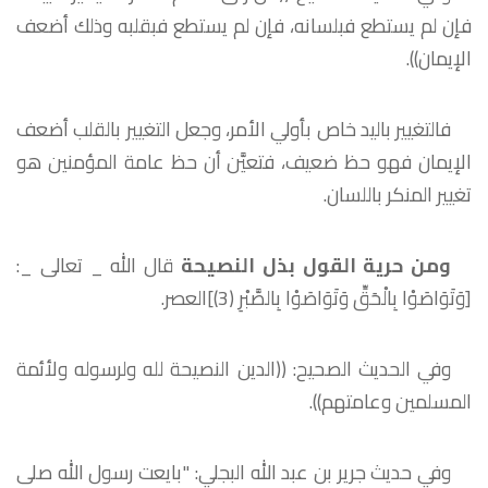
فإن لم يستطع فبلسانه، فإن لم يستطع فبقلبه وذلك أضعف
الإيمان)).
فالتغيير باليد خاص بأولي الأمر، وجعل التغيير بالقلب أضعف
الإيمان فهو حظ ضعيف، فتعيَّن أن حظ عامة المؤمنين هو
تغيير المنكر باللسان.
ومن حرية القول بذل النصيحة
قال الله _ تعالى _:
[وَتَوَاصَوْا بِالْحَقِّ وَتَوَاصَوْا بِالصَّبْرِ (3)]العصر.
وفي الحديث الصحيح: ((الدين النصيحة لله ولرسوله ولأئمة
المسلمين وعامتهم)).
وفي حديث جرير بن عبد الله البجلي: "بايعت رسول الله صلى