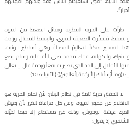
ولده الآتية: "متى استعبدتم الناس وقد ولدتهم أمهاتهم
أحراراً".
طرأت على الحرية الفطرية وسائل الضغط من القوة
والتسلط، فَسَخَّرت الضعيفَ للقوي، والبسيطَ للمحتال وزادت
هذا التسخير تمكناً التعاليمُ المضللةُ وهي أساطير الوثنية،
والشرك، والكهانة، فجاء محمد صلى الله عليه وسلم يضع
عنها الأغلال إلى الحد الذي تصير به نفعاً ورحمةً قال _ تعالى
_: ((وَمَا أَرْسَلْنَاكَ إِلاَّ رَحْمَةً لِلْعَالَمِينَ)) (الأنبياء107
).
لا تتحقق حرية تامة في نظام البشر؛ لأن تمام الحرية هو
الانخلاع عن جميع القيود، وعن كل مراعاة للغير بأن يعيش
المرء عيشة الوحوش، وذلك غير مستطاع إلا فيما تخيَّله
الشنفري إذ يقول: