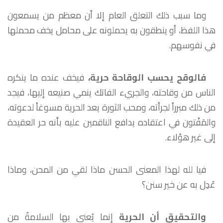
وما سبب ذلك التعلق العام إلا أن معظم من يسمعون
هذا اللفظ، أو ينطقون به يحملونه على محامل يخف محملها
في نفوسهم.
فالوقح يحسب الوقاحة حرية،
فيخف عنده ما ينكره
الناس من وقاحته، والجريء الفاتك ينمي صنيعه إليها، فيجد
من ذلك مبرراً لجرأته، ومحب الثورة يعد الحرية مسوغاً لدعوته،
والمَفْتون في اعتقاده يدافع الناقمين عليه بأنه حر العقيدة
إلى غير هؤلاء.
فيا لله لهذا المعنى الحسن ماذا لقي من المحن، وماذا
عُدِل به عن خير سنن؟
والتحقيق
أن الحرية
إنما يُعنى بها السلامةُ من