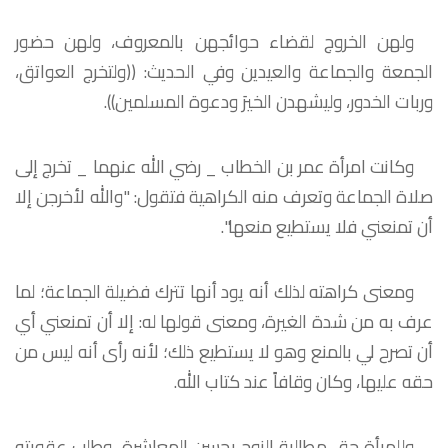
ولهن الخروج لقضاء حوائجهن بالمعروف، ولهن حضور
الجمعة والجماعة والعيدين وفي الحديث: ((ولتخرج العواتق،
وربات الخدور، وليشهدن الخيرَ ودعوة المسلمين)).
وكانت امرأة عمر بن الخطاب _ رضي الله عنهما _ تخرج إلى
صلاة الجماعة وتعرف منه الكراهية فتقول: "والله لأخرجن إلا
أن تمنعني فلا يستطيع منعها".
ومعنى كراهته لذلك أنه يود أنها تترك فضيلة الجماعة؛ لما
عرف به من شدة الغيرة، ومعنى قولها له: إلا أن تمنعني أي
أن تصرح لي بالمنع وهو لا يستطيع ذلك؛ لأنه رأى أنه ليس من
حقه عليها، وكان وقافاً عند كتاب الله.
وللمرأة حق مطالبة الزوج بحسن المعاشرة، وطلب عقوبته