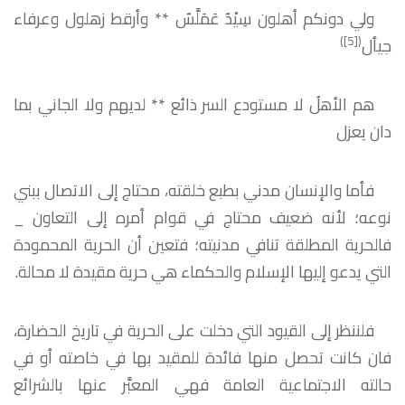
ولي دونكم أهلون سِيْدٌ عَمَلَّسٌ
**
وأرقط زهلول وعرفاء
)
[5]
(
جيأل
هم الأهلُ لا مستودع السر ذائع
**
لديهم ولا الجاني بما
دان يعزل
فأما والإنسان مدني بطبع خلقته، محتاج إلى الاتصال ببني
نوعه؛ لأنه ضعيف محتاج في قوام أمره إلى التعاون _
فالحرية المطلقة تنافي مدنيته؛ فتعين أن الحرية المحمودة
التي يدعو إليها الإسلام والحكماء هي حرية مقيدة لا محالة.
فلننظر إلى القيود التي دخلت على الحرية في تاريخ الحضارة،
فان كانت تحصل منها فائدة للمقيد بها في خاصته أو في
حالته الاجتماعية العامة فهي المعبَّر عنها بالشرائع