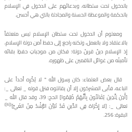
بالدخول تحت سلطانه، وبدعائهم على الدخول في الإسلام
بالحكمة والموعظة الحسنة والمجادلة بالتي هي أحسن.
ومعلوم أن الدخول تحت سلطان الإسلام ليس متعلقاً
بالاعتقاد ولا بالعمل، ولكنه راجع إلى حفظ أمن دولة الإسلام،
إذ الإسلام دينٌ قرينُ دولة؛ فكان من موجباتِ حفظِ بقائه
تأمينُه من غوائل الناقمين على ظهوره.
قال بعض العلماء: كان رسول الله " لا يُكْرِه أحداً على
اتباعه، فأبى المشركون إلا أن يقاتلوه فنزل قوله _ تعالى _:
[أُذِنَ لِلَّذِينَ يُقَاتَلُونَ بِأَنَّهُمْ ظُلِمُوا] الحج: 39، وقد قال الله _
)
[6]
(
تعالى _: [لا إِكْرَاهَ فِي الدِّينِ قَدْ تَبَيَّنَ الرُّشْدُ مِنْ الغَيِّ]
البقرة: 256.