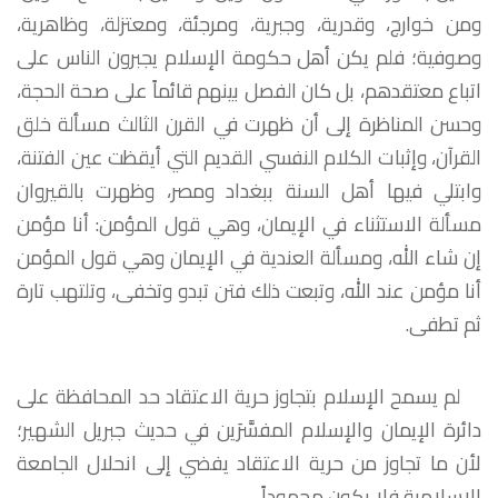
ومن خوارج، وقدرية، وجبرية، ومرجئة، ومعتزلة، وظاهرية،
وصوفية؛ فلم يكن أهل حكومة الإسلام يجبرون الناس على
اتباع معتقدهم، بل كان الفصل بينهم قائماً على صحة الحجة،
وحسن المناظرة إلى أن ظهرت في القرن الثالث مسألة خلق
القرآن، وإثبات الكلام النفسي القديم التي أيقظت عين الفتنة،
وابتلي فيها أهل السنة ببغداد ومصر، وظهرت بالقيروان
مسألة الاستثناء في الإيمان، وهي قول المؤمن: أنا مؤمن
إن شاء الله، ومسألة العندية في الإيمان وهي قول المؤمن
أنا مؤمن عند الله، وتبعت ذلك فتن تبدو وتخفى، وتلتهب تارة
ثم تطفى.
لم يسمح الإسلام بتجاوز حرية الاعتقاد حد المحافظة على
دائرة الإيمان والإسلام المفسَّرَين في حديث جبريل الشهير؛
لأن ما تجاوز من حرية الاعتقاد يفضي إلى انحلال الجامعة
الإسلامية فلا يكون محموداً.