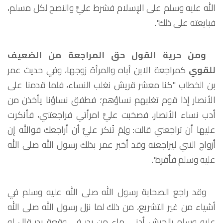
الله عليه وسلم على الإسلام فشرط عليَّ والنصح لكل مسلم،
فبايعته على ذلك".
ومن حرية القول حق المراجعة من الضعيف
للقوي
كمراجعة الابن أباه والمرأة زوجها، وفي حديث عمر
بن الخطاب "كنا معشر قريش نغلب النساء، فلما قدمنا على
الأنصار إذا قوم تغلبهم نساؤهم؛ فطفق نساؤنا يأخذن من
أدب نساء الأنصار، فصخبت عليَّ امرأتي فراجعتني، فأنكرت
عليها أن تراجعني قالت: ولِمَ تُنكر عليَّ أن أراجعك فوالله إن
أزواج النبي ليراجعنه وقد أخبر عمر بذلك رسول الله صلى الله
عليه وسلم فأقره".
وقد راجع الصحابة رسول الله صلى الله عليه وسلم في
أشياء من غير التشريع، من ذلك لما نزل رسول الله صلى الله
عليه وسلم بالجيش أدنى ماء من بدر في وقعة بدر قال له