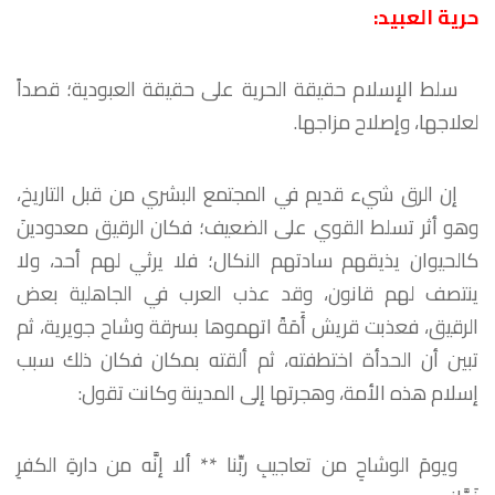
حرية العبيد:
سلط الإسلام حقيقة الحرية على حقيقة العبودية؛ قصداً
لعلاجها، وإصلاح مزاجها.
إن الرق شيء قديم في المجتمع البشري من قبل التاريخ،
وهو أثر تسلط القوي على الضعيف؛ فكان الرقيق معدودينَ
كالحيوان يذيقهم سادتهم النكال؛ فلا يرثي لهم أحد، ولا
ينتصف لهم قانون، وقد عذب العرب في الجاهلية بعض
الرقيق، فعذبت قريش أَمَةً اتهموها بسرقة وشاح جويرية، ثم
تبين أن الحدأة اختطفته، ثم ألقته بمكان فكان ذلك سبب
إسلام هذه الأمة، وهجرتها إلى المدينة وكانت تقول:
ويومَ الوشاحِ من تعاجيبِ ربِّنا ** ألا إنَّه من دارةِ الكفرِ