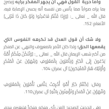
وأما حرية القول فهي أن يجهر المفكر برأيه
ويصرح
بما يراه صواباً مما يأنس من نفسه أنه يحسن الإصابة فيه،
قال الله _ تعالى _: [وَإِذَا قُلْتُمْ فَاعْدِلُوا وَلَوْ كَانَ ذَا قُرْبَى]
الأنعام: 152.
ولا شك أن قول العدل قد تكرهه النفوس التي
يقمعها الحق؛
ولذا كان الأمر بالمعروف والنهي عن المنكر
من أكبر شعب الإيمان قال الله _ تعالى _: [وَلْتَكُنْ مِنْكُمْ أُمَّةٌ
يَدْعُونَ إِلَى الْخَيْرِ وَيَأْمُرُونَ بِالْمَعْرُوفِ وَيَنْهَوْنَ عَنْ الْمُنْكَرِ
وَأُوْلَئِكَ هُمْ الْمُفْلِحُونَ] آل عمران: 104.
وقال: [كُنْتُمْ خَيْرَ أُمَّةٍ أُخْرِجَتْ لِلنَّاسِ تَأْمُرُونَ بِالْمَعْرُوفِ
وَتَنْهَوْنَ عَنْ الْمُنكَرِ وَتُؤْمِنُونَ بِاللَّهِ] آل عمران:110.
وفي الحديث الصحيح ((من رأى منكم منكراً فليغيره بيده،