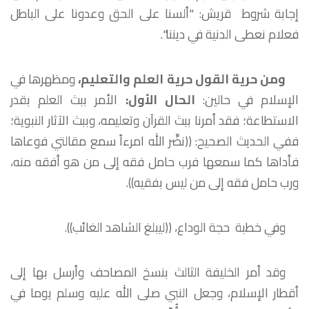
إجابة شروط قريش: "ألسنا على الحق وعدونا على الباطل
فعلام نعطى الدنية في ديننا".
ومن حرية القول حرية العلم والتعليم،
ومظهرها في
الإسلام في حالين:
الحال الأول:
الأمر ببث العلم بقدر
الاستطاعة؛ فقد أمرنا ببث القرآن وتعليمه، وببث الآثار النبوية؛
ففي الحديث الصحيح: ((نضَّر الله امرءاً سمع مقالتي فوعاها
فأداها كما سمعها فرب حامل فقه إلى من هو أفقه منه،
ورب حامل فقه إلى من ليس بفقيه)).
وفي خطبة حجة الوداع، ((ليبلغ الشاهد الغائب)).
وقد أمر الخليفة الثالث بنسخ المصاحف وأرسل بها إلى
أقطار الإسلام، وجعل النبي صلى الله عليه وسلم يوما في