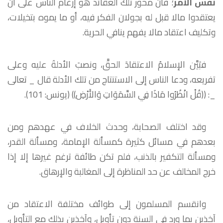
نفس الأمر
؛ فان محور تلك العقائد هو إرغام الناس على أن
يعتقدوا مالا قبل له بجولان الفكر فيه، أو ما يموه بتخيلات،
وتكليف اعتقاد مالا يفهم ينافي الحرية.
فبَيَّن الإسلامُ الاعتقادَ الحقَّ، ونصبَ الأدلةَ عليه وعلى
تفريعه، ودعا الناس إلى الاستنتاج من تلك الأدلة قال _ تعالى
_: ((قُلْ انْظُرُوا مَاذَا فِي السَّمَوَاتِ وَالأَرْضِ)) (يونس: 101).
وقد اختلف الصحابة، وحدث الخلاف في عهدهم ومن
بعدهم في مسائل كثيرة كمسألة الإمامة، ومسألة القدر،
ومسألة التكفير بالذنب، فلم تكن طائفة ترغم غيرها إلا إذا
خرج المخالف عن حد المناظرة إلى المغالبة والإرهاق.
وانقسم المسلمون إلى طوائف مختلفة الاعتقاد من
آخذين بما ورد في السنة دون تأويل، وآخذين بذلك مع التأويل،