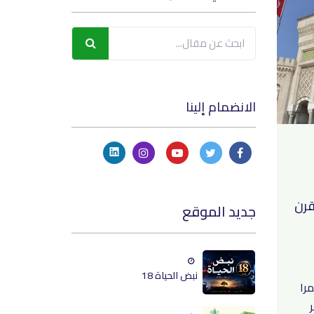
الانضمام إلينا
قرن
جديد الموقع
نبض الحياة 18
را