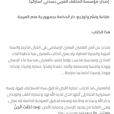
إصدار: مؤسسة المثقف العربي بسدني أستراليا.
طباعة ونشر وتوزيع: دار الحكمة بجمهورية مصر العربية.
هذا الكتاب:
يتحدث عن أصل العمران البشري الإسلامي في القرآن الكريم والسنة
النبوية والسيرة العطرة، ولا يعني الكاتب بالعمران هنا تخطيط البناء
المادي وهندسته فحسب، وإنما يقصد بالعمران هندسة بناء الإنسان
وروحه ونفسه ومجتمعه وأمته عقيدة وفكرا، حضارة وتاريخا، وجدانا
وروحا، ونسيجا اجتماعيا مترابطا...
فالعمران ضد الخراب، عمارة الأرض لتحقيق سنة الاستخلاف فيها، وسنة
استمرارية الحياة إلى أجلها الذي قدره الله لها، وعمارة القلب والوجدان
بذكر الله وعبادته وطاعته ومحبته لتحقيق العبودية الكاملة لله تعالى،
وهي الغاية من وجود الإنسان وعمارة الأرض: ﴿
وَمَا خَلَقْتُ الْجِنَّ
وَالإِنْسَ إِلاَّ لِيَعْبُدُونِ
﴾(الذاريات:56).