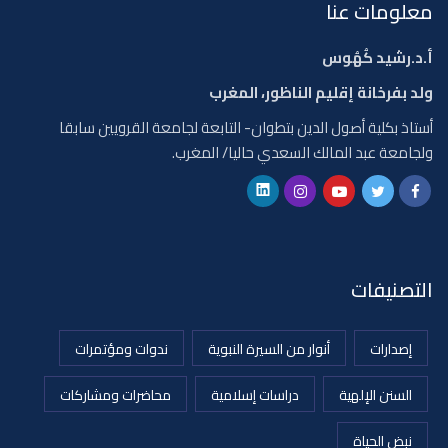
ات عنا
يد كُهُوس
خانة إقليم الناظور، المغرب
لية أصول الدين بتطوان- التابعة لجامعة القرويين سابقا
 عبد المالك السعدي حاليا/ المغرب.
يفات
رات
أنوار من السيرة النبوية
ندوات ومؤتمرات
 الإلهية
دراسات إسلامية
محاضرات ومشاركات
الحياة