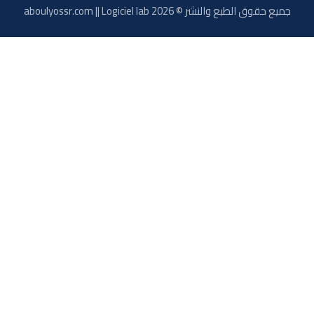
الطبع والنشر © 2026 aboulyossr.com || Logiciel lab