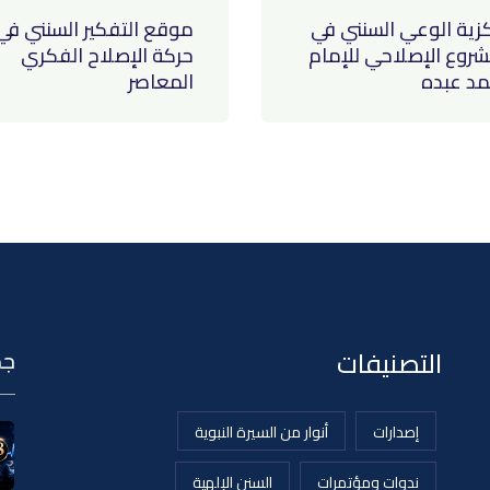
زية الوعي السنني في
موقع التفكير السنني في
شروع الإصلاحي للإمام
حركة الإصلاح الفكري
د عبده
المعاصر
التصنيفات
جد
إصدارات
أنوار من السيرة النبوية
ندوات ومؤتمرات
السنن الإلهية