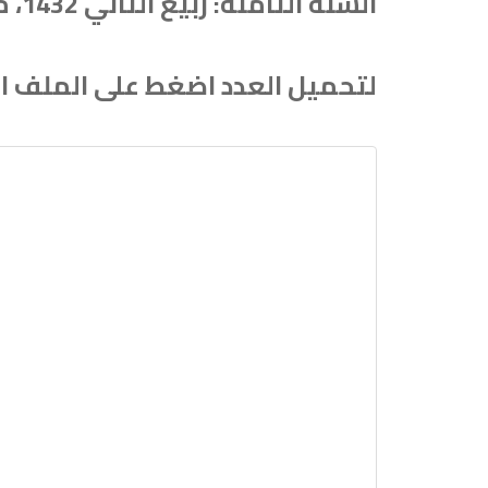
السنة الثامنة: ربيع الثاني 1432، مارس (آذار) 2010، العدد: 69 .
لتحميل العدد اضغط على الملف ال