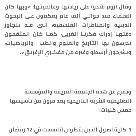
وقال (روم لاندو) على ريادتها وعالميتها: «وبها كان
العلماء منذ حوالـي ألف عام يعكفون على البحوث
الدينية والمناظرات الفلسفية، التي قـد تتجاوز
دقتهـا إدراك فكرنـا الغربي، كمـا كان المثقفون
يدرسون بها التاريخ والعلوم والطب والرياضيات،
ويشرحون أرسطو وغيره من مفكـري الإغريق».
وتفرع عن هذه الجامعة العريقة والمؤسسة
التعليمية الأثرية التاريخية بعد قرون من تأسيسها
خمس كليات:
1-كلية أصول الدين بتطوان (تأسست في 12
رمضان