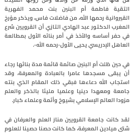
من مالها الذي ورثته عن والدها وعن زوجها
التقية فاطمة أم البنين بنت محمد الفهرية
القيروانية رحمها الله، من فاضلات فاس، ويذكر مؤرخ
المغرب الدكتور عبد الهادي التازي أن القرويين
شرع
في حفر أساسه والأخذ في أمر بنائه الأول بمطالعة
العاهل الإدريسي يحيى الأول-رحمه الله-.
في حين ظلت أم البنين صائمة قائمة مدة بنائها رجاء
أن يبقى مسجدها عامرا بالعبادة والمعرفة، وقد
استجاب الله دعاءها فبقي ذلك المقام الذي بنته
جامعة ومعهدا دينيا وعلميا مليئا بالذكر والعلم
مزودا العالم الإسلامي بشيوخ وأئمة وعلماء كبار.
لقد كانت جامعة القرويين منارَ العلم والعرفان في
شتى ميادين المعرفة، كما كانت حصنا حصينا للعلوم