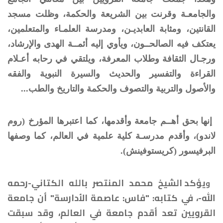
والجامعـة وقرنت بين الشريعة والحكمة، وظلت مسجد
القانتين، ومثابة العابديـن، ومدرسة العلمـاء والمتعلمين،
يعتكف فيه الصالحــون، ويأوي إليه أئمــة الهدى والإرشاد،
ورجـال الثقافة وطلاب المعرفة، ويلتقي في رحابه أعـلام
القراءة والتفسير والحديث والسيرة النبوية والفقه
والأصول والتربية والتصوف والحكمة والتاريخ والطب...
إنها بحق أهــم جامعة وأقدمها، كما اعتبرها المؤرخ (روم
لاندو)، وأقدم مدرسـة كلية علمية في العالم، كما وصفها
البرفيسور (كريستوفينش).
يؤكد الشيخ محمد المنتصر بالله الكتاني-رحمه
و
الله-، في كتابه: "فاس: عاصمة الأدارسة" أن جامعة
القرويين تعد أقدم جامعة في العالم، وقد سبقت