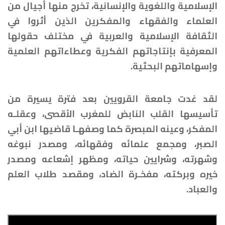
الإسلامية واللغوية والإنسانية، تخرج منها أجيال من
العلماء والفقهاء والمفكرين الذين أثروا في
الثقافة الإسلامية والعربية في مختلف حقولها
المعرفية بإنتاجاتهم الفكرية وعطاءاتهم العلمية
وإسهاماتهم البحثية.
لقد غدت جامعة القرويين بعد فترة يسيرة من
تأسيسها القلب النابض للمغرب الأقصى، وعقلـه
المفكر، وعينه المبصرة كما وصفهـا قاضيها ابن أبي
الصبر، ومجمع علمائه وفقهائه، ومصدر نبوغه
وشهرته، وشرايين حياته، ومظهر إشعاعه ومصدر
خيره وبركته، مفخـرة الضاد، ومقصد طلاب العلم
والعباد.