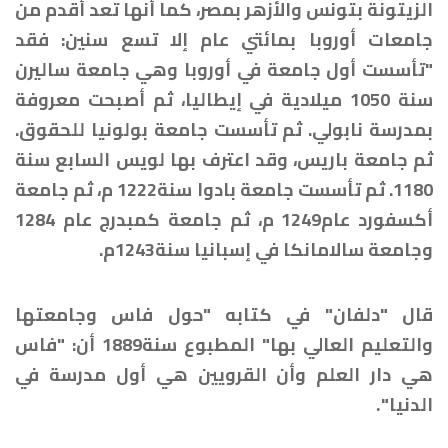
الزيتونة بتونس والأزهر بمصر، كما أنها تعد أقدم من
جامعات أوروبا بمائتي عام إلا تسع سنين: فقد
"تأسست أول جامعة في أوروبا وهي جامعة ساليرن
سنة 1050 ميلادية في إيطاليا، ثم أصبحت معروفة
بمدرسة نابولي. ثم تأسست جامعة بولونيا للحقوق.
ثم جامعة باريس، وقد اعترف بها لويس السابع سنة
1180. ثم تأسست جامعة بادوا سنة1222 م، ثم جامعة
أكسفورد عام1249 م، ثم جامعة كمبدرج عام 1284
وجامعة سالامانكا في إسبانيا سنة1243م.
قال
"دلفان" في كتابه "حول فاس وجامعتها
والتعليم العالي بها" المطبوع سنة1889 أن: "فاس
هي دار العلم وأن القرويين هي أول مدرسة في
الدنيا"
.