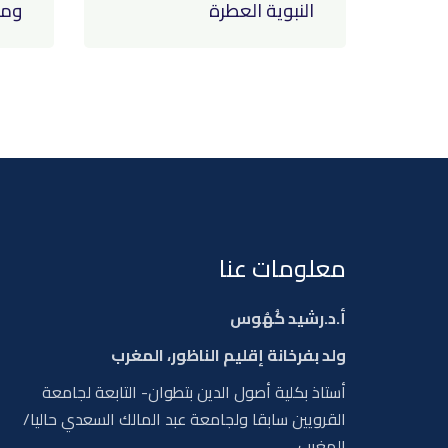
النبوية العطرة
ومن
معلومات عنا
أ.د.رشيد كُهُوس
ولد بفرخانة إقليم الناظور، المغرب
أستاذ بكلية أصول الدين بتطوان- التابعة لجامعة
القرويين سابقا ولجامعة عبد المالك السعدي حاليا/
المغرب.