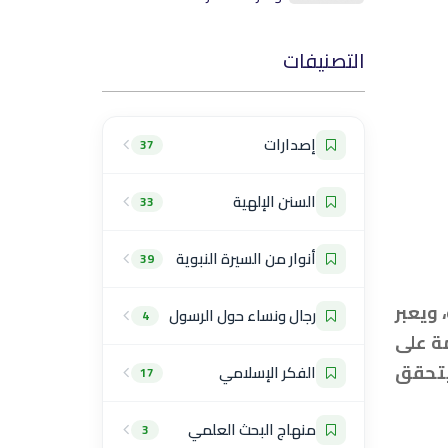
التصنيفات
إصدارات
37
السنن الإلهية
33
أنوار من السيرة النبوية
39
ويعبر
رجال ونساء حول الرسول
4
ة على
يتحقق
الفكر الإسلامي
17
منهاج البحث العلمي
3