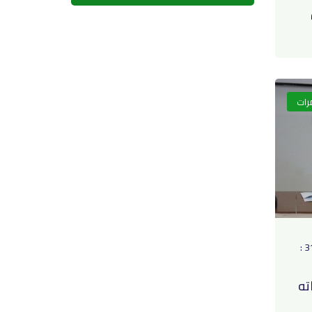
رات
في 23 دجنبر 2019 الساعة 31 :
ته