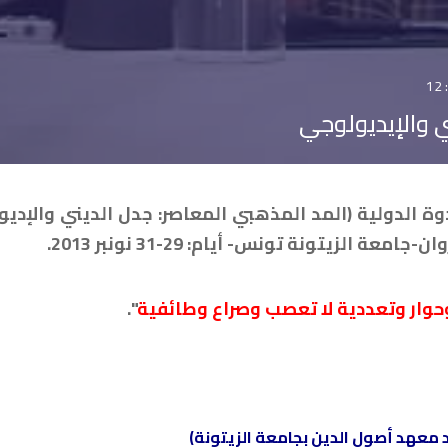
ي والإيديولوجي
 الدولية (المد المذهبي المعاصر: جدل الديني والإديو
الزيتونة تونس- أيام: 29-31 نونبر 2013.
حوار وتعددية لا تعصب وصراع وطائفية
".
معهد أصول الدين بجامعة الزيتونة)