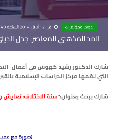
في 12 أبريل 2014 الساعة 49 : 12
ندوات ومؤتمرات
المد المذهبي المعاصر: جدل الدين
شارك الدكتور رشيد كهوس في أعمال الندوة
التي نظمها مركز الدراسات الإسلامية بالقيروان-جامعة 
شارك ببحث بعنوان:"
سنة الاختلاف: تعايش و
(صورة مع عميد 