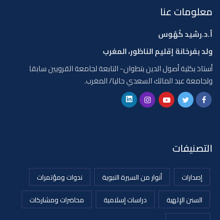
معلومات عنا
أ.د.رشيد كُهُوس
ولد بفرخانة إقليم الناظور، المغرب
أستاذ بكلية أصول الدين بتطوان- التابعة لجامعة القرويين سابقا
ولجامعة عبد المالك السعدي حاليا/ المغرب.
التصنيفات
إصدارات
أنوار من السيرة النبوية
ندوات ومؤتمرات
السنن الإلهية
دراسات إسلامية
محاضرات ومشاركات