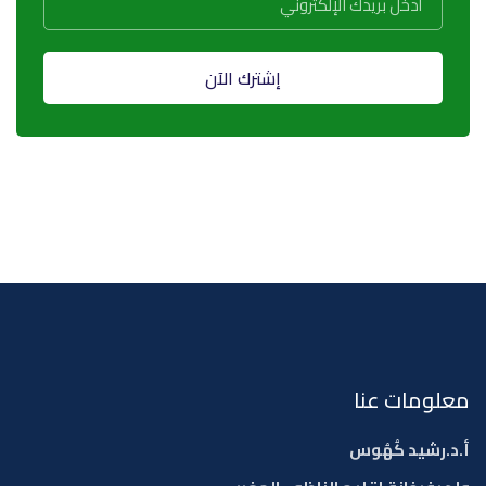
إشترك الآن
معلومات عنا
أ.د.رشيد كُهُوس