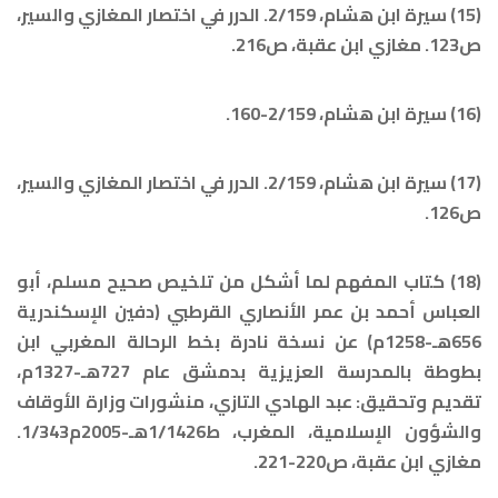
(15) سيرة ابن هشام، 2/159. الدرر في اختصار المغازي والسير،
ص123. مغازي ابن عقبة، ص216.
(16) سيرة ابن هشام، 2/159-160.
(17) سيرة ابن هشام، 2/159. الدرر في اختصار المغازي والسير،
ص126.
(18) كتاب المفهم لما أشكل من تلخيص صحيح مسلم، أبو
العباس أحمد بن عمر الأنصاري القرطبي (دفين الإسكندرية
656هـ-1258م) عن نسخة نادرة بخط الرحالة المغربي ابن
بطوطة بالمدرسة العزيزية بدمشق عام 727هـ-1327م،
تقديم وتحقيق: عبد الهادي التازي، منشورات وزارة الأوقاف
والشؤون الإسلامية، المغرب، ط1/1426هـ-2005م1/343.
مغازي ابن عقبة، ص220-221.