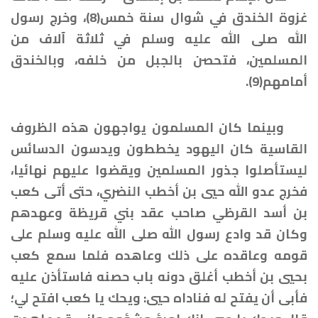
غزوة الخندق في شوال سنة خمس(8)، وخرج رسول
الله صلى الله عليه وسلم في ثلاثة آلاف من
المسلمين، فتحصن بالجبل من خلفه، وبالخندق
أمامهم(9).
وبينما كان المسلمون يواجهون هذه الظروف
القاسية كان اليهود يخططون ويدسون الدسائس
ليستأصلوا جذور المسلمين ويقضوا عليهم نهائيا،
فخرج عدو الله حيي بن أخطب النضري، حتى أتى كعب
بن أسد القرظي صاحب عقد بني قريظة وعهدهم
وكان قد وادع رسول الله صلى الله عليه وسلم على
قومه وعاقده على ذلك وعاهده فلما سمع كعب
بحيي بن أخطب أغلق دونه باب حصنه فاستأذن عليه
فأبى أن يفتح له فناداه حيي: ويحك يا كعب افتح لي؛