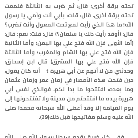
تحته برقة أخرى؛ قال: ثم ضرب به الثالثة فلمعت
تحته برقة أخرى. قال: قلت: بأبي أنت وأمي يا رسول
الله! ما هذا الذي رأيت لمع تحت المعول وأنت تضرب؟
قال: (أوقد رأيت ذلك يا سلمان؟) قال: قلت: نعم؛ قال:
(أما الأولى فإن الله فتح علي بها اليمن؛ وأما الثانية
فإن الله فتح علي بها الشام والمغرب؛ وأما الثالثة
فإن الله فتح علي بها المشرق) قال ابن إسحاق:
وحدثني من لا أتهم عن أبي هريرة
t
أنه كان يقول،
حين فتحت هذه الأمصار في زمان عمر وزمان عثمان
وما بعده: افتتحوا ما بدا لكم، فوالذي نفس أبي
هريرة بيده ما افتتحتم من مدينة ولا تفتتحونها إلى
يوم القيامة إلا وقد أعطى الله سبحانه محمدا صلى
الله عليه وسلم مفاتيحها قبل ذلك(29).
ففي كل ضربة يقدم سيدنا رسول الله صلى الله