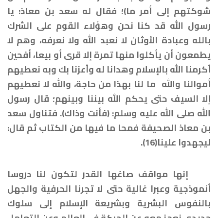
شوكتهم إلى أمر ما)؛ فقال له سعد بن معاذ: يا
رسول الله قد كنا نحن وهؤلاء القوم على الشرك
بالله وعبادة الأوثان لا نعبد الله ولا نعرفه، وهم لا
يطمعون أن يأكلوا منها تمرة إلا قرى أو بيعا، أفحين
أكرمنا الله بالإسلام وهدانا له وأعزنا بك وبه نعطيهم
أموالنا والله ما لنا بهذا من حاجة، والله لا نعطيهم
إلا السيف حتى يحكم الله بيننا وبينهم؛ قال رسول
الله صلى الله عليه وسلم: (فأنت وذاك). فتناول سعد
بن معاذ الصحيفة فمحا ما فيها من الكتاب ثم قال:
ليجهدوا علينا(16).
إنها مواقف صاغها القدر لتكون لنا دروسا
أنموذجية وعبرا غالية حتى لا تجرنا الحرفية والجهل
بالنفوس البشرية وبشريعة الإسلام إلى سلوك
حديدي نعجز معه عن الحركة في العالم وعن التعامل