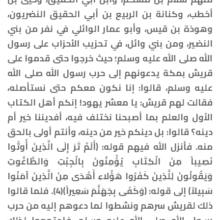
أخطب، وكنانة بن الربيع بن أبي الحقيق النضريون،
وهوذة بن قيس، وأبو عمار الوائلي في نفر من بني
النضير، ومن بني وائل، في تحزيب الأحزاب على رسول
الله صلى الله عليه وسلم؛ حيث خرجوا حتى قدموا على
قريش بمكة يدعونهم إلى حرب رسول الله صلى الله
عليه وسلم، قالوا: إنا نكون معكم حتى نستأصله،
فقالت لهم قريش: يا معشر يهود! إنكم أهل الكتاب
الأول والعلم بما أصبحنا نختلف فيه، أفديننا خير أم
دينه؟ قالوا: بل دينكم خير من دينه، وأنتم أولى بالحق
منه. فأنزل الله فيهم قوله: ﴿أَلَمْ تَرَ إِلَى الَّذِينَ أُوتُوا
نَصِيباً مِنَ الْكِتَابِ يُؤْمِنُونَ بِالْجِبْتِ وَالطَّاغُوتِ
وَيَقُولُونَ لِلَّذِينَ كَفَرُوا هَؤُلاءِ أَهْدَى مِنَ الَّذِينَ آمَنُوا
سَبِيلاً﴾ إلى قوله: ﴿وَكَفَى بِجَهَنَّمَ سَعِيراً﴾(4). فلما قالوا
ذلك لقريش سرهم ونشطوا لما دعوهم إليه من حرب