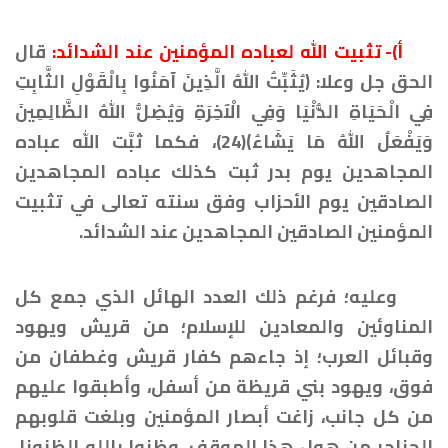
أ)- تثبيت الله لعباده المؤمنين عند الشدائد:
قال
الحق جل وعلا: ﴿يُثَبِّتُ اللهُ الَّذِينَ آمَنُوا بِالْقَوْلِ الثَّابِتِ
فِي الْحَيَاةِ الدُّنْيَا وَفِي الْآخِرَةِ وَيُضِلُّ اللهُ الظَّالِمِينَ
وَيَفْعَلُ اللهُ مَا يَشَاءُ﴾(24)، فكما ثبَّت الله عباده
المجاهدين يوم بدر ثبت كذلك عباده المجاهدين
الصادقين يوم الأحزاب وفق سنته تعالى في تثبيت
المؤمنين الصادقين المجاهدين عند الشدائد.
وعليه؛ فرغم ذلك العدد الهائل الذي جمع كل
المناوئين والمعادين للإسلام؛ من قريش ويهود
وقبائل العرب؛ إذ جاءهم كفار قريش وغطفان من
فوق، ويهود بني قريظة من أسفل، وأطبقوا عليهم
من كل جانب، زاغت أبصار المؤمنين وبلغت قلوبهم
الحناجر من هول هذا الموقف، وظنوا بالله الظنونا،