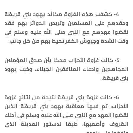
4- كشفت هذه الغزوة مكائد يهود بني قريظة
وحقدهم على المسلمين وتربص الدوائر بهم فقد
نقضوا عهدهم مع النبي صلى الله عليه وسلم في
وقت الشدة وجيوش الكفر تحيط بهم من كل جانب.
5- كانت غزوة الأحزاب محكا بيَّن صدق المؤمنين
المجاهدين وادعاء المنافقين الجبناء، وخبث يهود
بني قريظة.
6- كانت غزوة بني قريظة نتيجة من نتائج غزوة
الأحزاب، تم فيها معاقبة يهود بني قريظة الذين
نقضوا العهد مع النبي صلى الله عليه وسلم في أحلك
الظروف وأصعبها، طبقا لدستور المدينة الذي
وافقوا على بنوده.