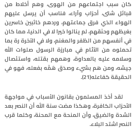
كان سبب اجتماعهم من الهوى، وهم أخلاط من
قبائل شتى، أحزاب وآراء، فناسب أن يرسل عليهم
الهواء الذي فرق جماعتهم، وردهم خائبين خاسرين
بغيظهم وحنَقهم، لم ينالوا خيرا لا في الدنيا، مما كان
في أنفسهم من الظفر والمغنم، ولا في الآخرة رة بما
تحملوه من الآثام في مبارزة الرسول صلوات الله
وسلامه عليه بالعداوة، وهمهم بقتله، واستئصال
جيشه، ومن هم بشيء وصدَق هَمَّه بفعله، فهو في
الحقيقة كفاعله(21).
لقد أخذ المسلمون بقانون الأسباب في مواجهة
الأحزاب الكافرة، وهكذا مضت سنة الله أن النصر بعد
الشدة والضيق، وأن المنحة مع المحنة، وكلما قرب
النصر اشتد البلاء.