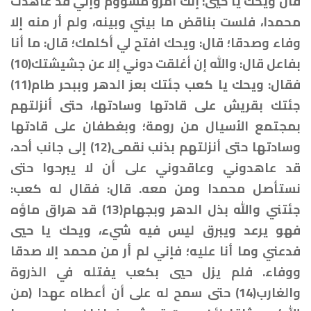
قال ويحك يا حيي: إنك امرؤ مشؤوم وإني قد عاهدت
محمدا، فلست بناقض ما بيني وبينه، ولم أر منه إلا
وفاء وصدقا؛ قال: ويحك افتح لي أكلمك؛ قال: ما أنا
بفاعل قال: والله إن أغلقت دوني إلا عن جشيشتك(10)
فقال: ويحك يا كعب جئتك بعز الدهر وببحر طام(11)
جئتك بقريش على قادتها وسادتها، حتى أنزلتهم
بمجتمع الأسيال من رومة؛ وبغطفان على قادتها
وسادتها حتى أنزلتهم بذنب نقمى(12) إلى جانب أحد،
قد عاهدوني وعاقدوني على أن لا يبرحوا حتى
نستأصل محمدا ومن معه. قال: فقال له كعب:
جئتني والله بذل الدهر وبجهام(13) قد هراق ماؤه
فهو يرعد ويبرق ليس فيه شيء، ويحك يا حيي
فدعني وما أنا عليه؛ فإني لم أر من محمد إلا صدقا
ووفاء. فلم يزل حيي بكعب يفتله في الذروة
والغارب(14) حتى سمح له على أن أعطاه عهدا (من