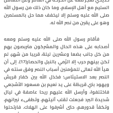
السليم مع أهل الإسلام، وما كان ذلك من رسول الله
صلى الله عليه وسلم إلا ليخفف مما حل بالمسلمين
وهو على يقين من نصر الله له.
فأقام رسول الله صلى الله عليه وسلم ومعه
أصحابه على هذه الحال والمشركون متربصون بهم
من كل جانب بضعا وعشرين ليلة، قريبا من شهر، لم
تكن بينهم حرب إلا الرَّمي بالنبل والحصار(17). إلى أن
هيأ الله تعالى للمؤمنين أسباب النصر وفق سنته في
النصر بعد الاستيئاس؛ فخذل الله بين كفار قريش
ويهود بني قريظة على يد نعيم بن مسعود الأشجعي
فاختلفوا، وأرسل الله عليهم ريحا عاصفة في ليال
شديدة البرد فجعلت تقلب آنيتهم، وتطفىء نيرانهم،
وتكفأ قدورهم، حتى أشرفوا على الهلاك. فارتحلوا