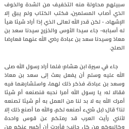
سبيلهم محاولة منه التخفيف من الشدة والخوف
الذي أصاب المسلمين، فكتب الكتاب ولم يبق إلا
الإشهاد، - لكن قدر الله تعالى الذي إذا أراد شيئا هيأ
له أسبابه- جاء سيدا الأوس والخزرج سيدنا سعد بن
معاذ وسيدنا سعد بن عبادة رضي الله عنهما فعارضا
الصلح.
جاء في سيرة ابن هشام: فلما أراد رسول الله صلى
الله عليه وسلم أن يفعل بعث إلى سعد بن معاذ
وسعد بن عبادة، فذكر ذلك لهما، واستشارهما فيه
فقالا له: يا رسول الله أمرا نحبه فنصنعه أم شيئا
أمرك الله به لا بد لنا من العمل به أم شيئا تصنعه
لنا؟ قال: (بل شيء أصنعه لكم، والله ما أصنع ذلك إلا
لأنني رأيت العرب قد رمتكم عن قوس واحدة
وكالبوكم من كل جانب؛ فأردت أن أكسر عنكم من