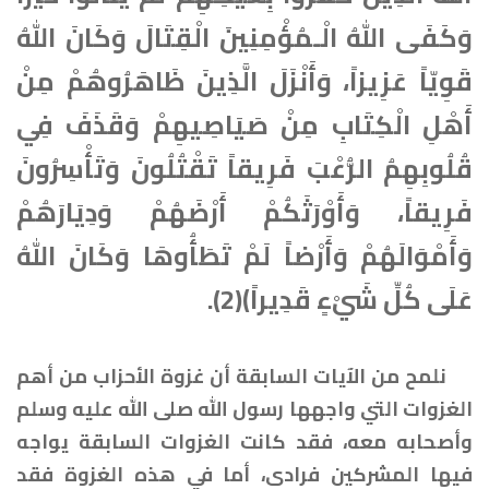
وَكَفَى اللهُ الْـمُؤْمِنِينَ الْقِتَالَ وَكَانَ اللهُ
قَوِيّاً عَزِيزاً، وَأَنْزَلَ الَّذِينَ ظَاهَرُوهُمْ مِنْ
أَهْلِ الْكِتَابِ مِنْ صَيَاصِيهِمْ وَقَذَفَ فِي
قُلُوبِهِمُ الرُّعْبَ فَرِيقاً تَقْتُلُونَ وَتَأْسِرُونَ
فَرِيقاً، وَأَوْرَثَكُمْ أَرْضَهُمْ وَدِيَارَهُمْ
وَأَمْوَالَهُمْ وَأَرْضاً لَمْ تَطَأُوهَا وَكَانَ اللهُ
عَلَى كُلِّ شَيْءٍ قَدِيراً﴾(2).
نلمح من الآيات السابقة أن غزوة الأحزاب من أهم
الغزوات التي واجهها رسول الله صلى الله عليه وسلم
وأصحابه معه، فقد كانت الغزوات السابقة يواجه
فيها المشركين فرادى، أما في هذه الغزوة فقد