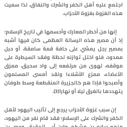
اجتمع عليه أهل الكفر والشرك والنفاق، لذا سميت
هذه الغزوة بغزوة الأحزاب.
إنها من أخطر المعارك وأحسمها في تاريخ الإسلام؛
إذ أن مصير هذه الرسالة العظمى كان فيها أشبه
بمصير رجل يمشي على حافة قمة سامقة، أو حبل
ممدود، فلو اختل توازنه لحظة وفقد السيطرة على
موقفه، لهوى من مرتفعه إلى واد سحيق، ممزق
الأعضاء، ممزع الأشلاء! ولقد أمسى المسلمون
وأصبحوا فإذا هم كالجزيرة المنقطعة وسط طوفان
يتهددها بالغرق ليلا أو نهارا(3).
إن سبب غزوة الأحزاب يرجع إلى تأليب اليهود لأهل
الكفر والشرك على الإسلام؛ فقد قام نفر من اليهود،
منهم سلام بن مشكم، وابن أبي الحقيق، وحيي بن