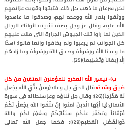
لكن سرعان ما ذهب كل ذلك، فثبتوا وقويت عزائمهم
ووثقوا بنصر الله ووعده لهم، وصدقوا ما عاهدوا
الله عليه، وقال عز وجل يصف تثبيته لأولئك الرجال
الذين لما رأوا تلك الجيوش الجرارة التي ملأت عليهم
كل الجوانب لم يرعبوا ولم يخافوا وإنما قالوا: ﴿هَذَا
مَا وَعَدَنَا اللهُ وَرَسُولُهُ وَصَدَقَ اللهُ وَرَسُولُهُ وَمَا زَادَهُمْ
إِلَّا إِيمَاناً وَتَسْلِيماً﴾(25).
ب)- تيسير الله المخرج للمؤمنين المتقين من كل
ضيق وشدة:
قال الحق جل وعلا: ﴿وَمَنْ يَتَّقِ اللهَ يَجْعَلْ
لَهُ مَخْرَجاً﴾(26)؛ وقال جل ثناؤه وعز سلطانه في سورة
الأنفال:﴿يَا أَيُّهَا الَّذِينَ آمَنُوا إِنْ تَتَّقُوا اللهَ يَجْعَلْ لَكُمْ
فُرْقَاناً وَيُكَفِّرْ عَنْكُمْ سَيِّئَاتِكُمْ وَيَغْفِرْ لَكُمْ وَاللهُ
ذُوالْفَضْلِ الْعَظِيمِ(29)﴾؛ فكما جعل الله تعالى