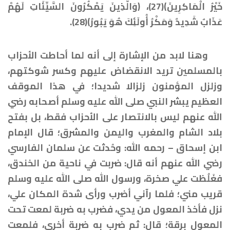
خَيْرُ الْمَاكِرِينَ﴾(27)، ﴿وَالَّذِينَ يَمْكُرُونَ السَّيِّئَاتِ لَهُمْ
عَذَابٌ شَدِيدٌ وَمَكْرُ أُولَئِكَ هُوَ يَبُورُ﴾(28).
وهنا لابد من الإشارة إلى أنه لما أحاطت الأحزاب
بالمسلمين تريد الانقضاض عليهم وكسر شوكتهم،
وزلزل المؤمنون زلزالا شديدا؛ في هذا الموقف
العظيم يبشر النبي صلى الله عليه وسلم أصحابه رضي
الله عنهم ليس بالانتصار على الأحزاب فقط، بل بفتح
بلاد الشام والمغرب واليمن والمشرق؛ قال الإمام
ابن إسحاق – رحمه الله: وحُدثت عن سلمان الفارسي
رضي الله عنهم أنه قال: ضربت في ناحية من الخندق،
فغَلُظت علي صخرة، ورسول الله صلى الله عليه وسلم
قريب مني؛ فلما رآني أضرب ورأى شدة المكان علي،
نزل فأخذ المعول من يدي، فضرب به ضربة لمعت تحت
المعول برقة؛ قال: ثم ضرب به ضربة أخرى، فلمعت