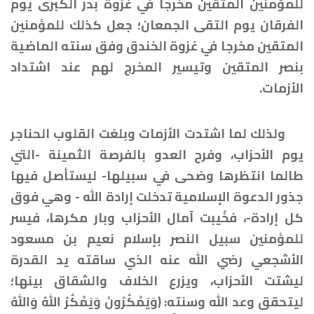
للمؤمنين المتقين مخرجا في غزوة بدر الكبرى يوم
الفرقان يوم التقى الجمعان؛ جعل كذلك للمؤمنين
المتقين مخرجا في غزوة الخندق وفق سنته الماضية
بنصر المتقين وتيسير المخرج لهم عند اشتداد
الأزمات.
ولذلك لما اشتدت الأزمات وبلغت القلوب الحناجر
يوم الأحزاب، وفرح العدو بالفرصة الثمينة -التي
طالما انتظرها وضحى في سبيلها- ليستأصل فيها
جذور الدعوة الإسلامية تدخلت إرادة الله - وهي فوق
كل إرادة-، فخُيبت آمال الأحزاب وبار مكرها، فيسر
للمؤمنين سبيل النصر بإسلام نعيم بن مسعود
الأشجعي رضي الله عنه الذي ساقته يد القدرة
ليشتت الأحزاب، ويزرع الخلاف والشقاق بينها؛
ليتحقق وعد الله وسنته: ﴿وَيَمْكُرُونَ وَيَمْكُرُ اللهُ وَاللهُ