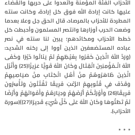
الأحزاب الفئة المؤمنة واتعدوا على حربها والقضاء
عليها كانت إرادة الله فوق كل إرادة، وكانت سنته
المطردة للأحزاب بالمرصاد، قال الحق جل وعلا بعدما
وضعت الحرب أوزارها وانتصر المسلمون وأحبطت كل
خطط الأحزاب ومكائدهم؛ يبين لنا سنته في نصر
عباده المستضعفين الذين آووا إلى ركنه الشديد:
﴿وَرَدَّ اللهُ الَّذِينَ كَفَرُوا بِغَيْظِهِمْ لَمْ يَنَالُوا خَيْرًا وَكَفَى
اللهُ الْـمُؤْمِنِينَ الْقِتَالَ وَكَانَ اللهُ قَوِيًّا عَزِيزًا(25) وَأَنْزَلَ
الَّذِينَ ظَاهَرُوهُمْ مِنْ أَهْلِ الْكِتَابِ مِنْ صَيَاصِيهِمْ
وَقَذَفَ فِي قُلُوبِهِمُ الرُّعْبَ فَرِيقًا تَقْتُلُونَ وَتَأْسِرُونَ
فَرِيقًا(26) وَأَوْرَثَكُمْ أَرْضَهُمْ وَدِيَارَهُمْ وَأَمْوَالَهُمْ وَأَرْضًا
لَمْ تَطَئُوهَا وَكَانَ اللهُ عَلَى كُلِّ شَيْءٍ قَدِيرًا(27)﴾(سورة
الأحزاب).
* * *