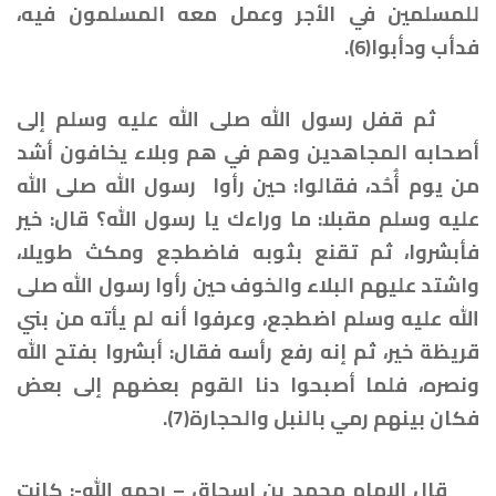
للمسلمين في الأجر وعمل معه المسلمون فيه،
فدأب ودأبوا(6).
ثم قفل رسول الله صلى الله عليه وسلم إلى
أصحابه المجاهدين وهم في هم وبلاء يخافون أشد
من يوم أُحُد، فقالوا: حين رأوا رسول الله صلى الله
عليه وسلم مقبلا: ما وراءك يا رسول الله؟ قال: خير
فأبشروا، ثم تقنع بثوبه فاضطجع ومكث طويلا،
واشتد عليهم البلاء والخوف حين رأوا رسول الله صلى
الله عليه وسلم اضطجع، وعرفوا أنه لم يأته من بني
قريظة خير، ثم إنه رفع رأسه فقال: أبشروا بفتح الله
ونصره، فلما أصبحوا دنا القوم بعضهم إلى بعض
فكان بينهم رمي بالنبل والحجارة(7).
قال الإمام محمد بن إسحاق – رحمه الله-: كانت