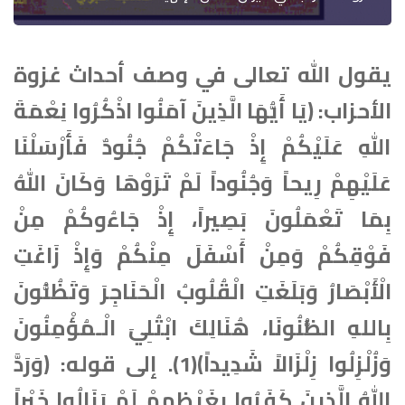
يقول الله تعالى في وصف أحداث غزوة
الأحزاب: ﴿يَا أَيُّهَا الَّذِينَ آمَنُوا اذْكُرُوا نِعْمَةَ
اللهِ عَلَيْكُمْ إِذْ جَاءَتْكُمْ جُنُودٌ فَأَرْسَلْنَا
عَلَيْهِمْ رِيحاً وَجُنُوداً لَمْ تَرَوْهَا وَكَانَ اللهُ
بِمَا تَعْمَلُونَ بَصِيراً، إِذْ جَاءُوكُمْ مِنْ
فَوْقِكُمْ وَمِنْ أَسْفَلَ مِنْكُمْ وَإِذْ زَاغَتِ
الْأَبْصَارُ وَبَلَغَتِ الْقُلُوبُ الْحَنَاجِرَ وَتَظُنُّونَ
بِاللهِ الظُّنُونَا، هُنَالِكَ ابْتُلِيَ الْـمُؤْمِنُونَ
وَزُلْزِلُوا زِلْزَالاً شَدِيداً﴾(1). إلى قوله: ﴿وَرَدَّ
اللهُ الَّذِينَ كَفَرُوا بِغَيْظِهِمْ لَمْ يَنَالُوا خَيْراً