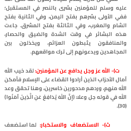
عليه وسلم للمؤمنين بشرى بالنصر في المستقبل؛
ففي الأولى بشرهم بفتح اليمن، وفي الثانية بفتح
الشام والمغرب، وفي الثالثة بفتح المشرق. جاءت
هذه البشائر في وقت الشدة والضيق والحصار،
والمنافقون يثبطون العزائم، ويخذلون بين
المجاهدين ويدعونهم إلى ترك مواقعهم.
ت)- الله عز وجل يدافع عن المؤمنين:
لقد خيب الله
آمال الأحزاب الذين أرادوا القضاء على الإسلام فأمكن
الله منهم، وردهم مدحورين خاسرين، وهنا تحقق وعد
الله في قوله جل وعلا: ﴿إِنَّ اللهَ يُدَافِعُ عَنِ الَّذِينَ آمَنُوا﴾
(30).
ث)- الاستضعاف والاستكبار:
لما استضعف