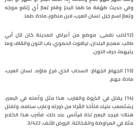
وفي حديث طَهْفة ما طَمَا البحرُ وقام تِعارٌ أَي رْتَفَع موجُه
وتِعارٌ اسم جَبَل. لسان العرب، لابن منظور، مادة: طما.
(12)ذنب نقمى: موضع من أعراض المدينة كان لآل أبي
طالب. معجم البلدان، لياقوت الحموي، باب النون والقاف وما
يليهما، حرف النون.
(13) الجَهامَ الجَهامُ: السحاب الذي فرغ ماؤه. لسان العرب،
مادة: جهم.
(14) يفتل في الذَروة والغارب: هذا مثل وأصله في البعير،
يَسْتَصعب عليك فتأخذ القُرَادَ من ذورته وغارب سنامه، وتفتل
هناك؛ فيجد البعير لذة فيأنس عند ذلك، فضُرب هذا الكلام
مثلا في المراوضة والمُخَاتلة. الروض الأنف، 3/422.