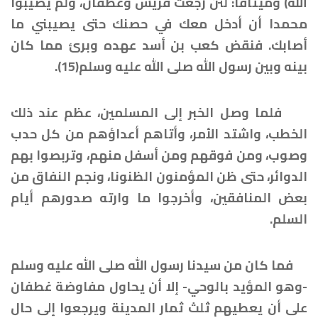
الله) وميثاقا: لئن رجعت قريش وغطفان، ولم يصيبوا
محمدا أن أدخل معك في حصنك حتى يصيبني ما
أصابك. فنقض كعب بن أسد عهده وبرئ مما كان
بينه وبين رسول الله صلى الله عليه وسلم(15).
فلما وصل الخبر إلى المسلمين، عظم عند ذلك
الخطب، واشتد الأمر، وأتاهم أعداؤهم من كل حدب
وصوب، ومن فوقهم ومن أسفل منهم، وتربصوا بهم
الدوائر، حتى ظن المؤمنون الظنونا، ونجم النفاق من
بعض المنافقين، وأخرجوا ما وارته صدورهم أيام
السلم.
فما كان من سيدنا رسول الله صلى الله عليه وسلم
-وهو المؤيد بالوحي- إلا أن يحاول مفاوضة غطفان
على أن يعطيهم ثلث ثمار المدينة ويرجعوا إلى حال