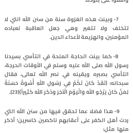
7- وبينت هذه الغزوة سنة من سنن الله التي لا
تتخلف ولا تتغير وهي جعل العاقبة لعباده
المؤمنين، والهزيمة لأعداء الدين.
8- كما بينت الحاجة الملحة في التأسي بسيدنا
رسول الله صلى الله عليه وسلم في الأوقات الحرجة،
التأسي بصبره ويقينه في نصر الله تعالى، فقال
سبحانه: ﴿لَقَدْ كَانَ لَكُمْ فِي رَسُولِ اللهِ أُسْوَةٌ حَسَنَةٌ
لِمَنْ كَانَ يَرْجُو اللهَ وَالْيَوْمَ الْآخِرَ وَذَكَرَ اللهَ كَثِيراً﴾(23).
9- هذا فضلا عما تحقق فيها من سنن الله التي
ردت أهل الكفر على أعقابهم ناكصين خاسرين؛ أذكر
منها مثل: