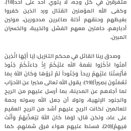
متفرقين في كل وجه، لا يلوي أحد على أحد(18).
وكفى الله المؤمنين القتال ورد الذين كفروا
بغيظهم وحنقهم أذلة صاغرين مدحورين، مولين
أدبارهم، حاملين معهم الفشل والخيبة، والخسران
المبين.
وصدق ربنا القائل في محكم التنزيل: ﴿يَا أَيُّهَا الَّذِينَ
آمَنُوا اذْكُرُوا نِعْمَةَ الله عَلَيْكُمْ إِذْ جَاءَتْكُمْ جُنُودٌ
فَأَرْسَلْنَا عَلَيْهِمْ رِيحاً وَجُنُوداً لَمْ تَرَوْهَا وَكَانَ اللهُ بِمَا
تَعْمَلُونَ بَصِيراً﴾(19): يقول الله تعالى مخبرا عن الأحزاب
لما أجلاهم عن المدينة، بما أرسل عليهم من الريح
والجنود الإلهية، ولولا أن جعل الله رسوله رحمة
للعالمين لكانت الريح عليهم أشد من الريح العقيم
على عاد، ولكن قال: ﴿وَمَا كَانَ اللهُ لِيُعَذِّبَهُمْ وَأَنْتَ
فِيهِمْ﴾(20)، فسلط عليهم هواء فرق شملهم، كما