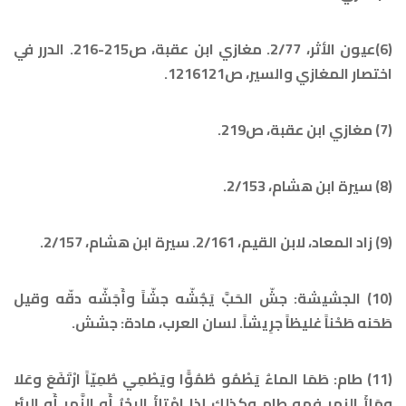
(6)عيون الأثر، 2/77. مغازي ابن عقبة، ص215-216. الدرر في
اختصار المغازي والسير، ص1216121.
(7) مغازي ابن عقبة، ص219.
(8) سيرة ابن هشام، 2/153.
(9) زاد المعاد، لابن القيم، 2/161. سيرة ابن هشام، 2/157.
(10) الجشيشة: جشّ الحَبَّ يَجُشّه جشّاً وأَجَشّه دقّه وقيل
طَحَنه طَحْناً غليظاً جرِيشاً. لسان العرب، مادة: جشش.
(11) طام: طَمَا الماءُ يَطْمُو طُمُوًّا ويَطْمِي طُمِيّاً ارْتَفَعَ وعَلا
ومَلأَ النهر فهو طامٍ وكذلك إِذا امْتلأَ البحْرُ أَو النَّهر أَو البئر